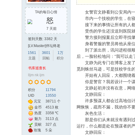
女警官文静看到公安局内一份
TA的每日心情
市内一个技校的学生，在寝室
怒
接下来的事情让所有的人都
7 天前
受伤的学生还没送到医院就
警方接到报案后立即寻找肇事
签到天数: 3382 天
身着警服的警员将他从座位上
[LV.Master]伴坛终老
到了派出所，讯问进程很顺利
1561
3601
1万
后，一脸轻松地问：“我可以走
主题
回帖
积分
文静为此专门在博客上发了一
书库巡查长
觅到蛛丝马迹，可是技校学生
lljm nk ijm
开始有人回应，大都围绕着突
你是警官？我若设计一个谋
文静起初并没有在意，网络是
积分
11794
文静回应：
UID
13550
许多预谋人都会过高地估计自
元宝
38711 个
网恢恢，疏而不漏，我劝你不
金币
4513 枚
热度
3358 ℃
灰色生活：
魅力
3113 点
那是你们从来就没有遇到过高
贡献
327 点
运行，什么都是处在预谋者的
值
玫瑰
5 朵
文静回应：