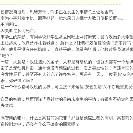
情况简报后，思绪万千，许多正在发生的事情总是让她困惑。
为小事引发争执，顺手抓起一把水果刀连捅对方数刀便扬长而去。
不明所以。
因失血过多而死亡。
学生的踪影，有同学说那学生常去网吧上网打游戏，警方没抱多大希望
拉起来，他竟然挣扎着喊道：“急什么？让我把双倍经验值打完不行吗？
，他几乎没有任何隐瞒，一直很平静。笔录完毕后，他接过警员递过来
了吧？”
篇，大意是：以往遇到的案子，大都是有动机的，也就大都有一个预谋
的案子是无动机作案，通常也没有预谋的过程。它是突发性的，有违常理
发性展开，甚至还有人补充了许多实例。可是有一天，一位署名“灰色生
杀，你破得了吗？
一个什么都可以说的世界，可是接下来这位“灰色生活”又不断地重复发
己的智商，然而预谋毕竟针对的是尚未发生的事情，有很多不确定的因
要去尝试。
智商的犯罪。什么是高智商的犯罪？那就是预谋过程的高明。高智商的
严密控制之中，还会有什么不确定的因素呢？