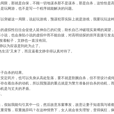
限，那就是自保，不顾一切地谋杀那不是谋杀，那是自杀，这恰恰是高
不是玩网游，也不是写一个程序就能解决的问题。
突破这一局限，说起玩游戏，预谋犯罪实际上就是游戏，我要玩玩这种
虚拟性往往会促使人延伸自己的幻觉，助长自己冲破现实束缚的渴望，
探小说，也会身陷小说的虚拟中而不能自拔，对高明侦探的崇拜直接引发
发着帖子，文静也一直没有回。
静以为应该是到此为止了。
生活”又来了，而且逼着文静非得认真对待了。
。
子自杀的结果。
定药片，也可以失身从高处坠落，要不就是割腕自杀，但不管设计成何
否存在着自杀的动机，所以我预谋的重点就是为警方准备好自杀的动机，
机是与丈夫的矛盾。
。
假如我能勾引其中一位，然后故意东窗事发，故意让妻子知道我与谁都
双重背叛，双重抛弃吗？在这种情势下，女人就会丧失理智，变得疯狂，