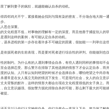
了解到妻子的疯狂，就越能确认自杀的动机。
四邻鸡犬不宁，紧接着她会找到与我有染的密友，不分场合地大闹一通
步。
人恶念深重。
文化程度不低，对事物的理解有一定的深度。而且他善于捕捉别人的弱
遇到这样的案例，有可能认定自杀的动机。
谋杀进程的第一步存在着许多不可确定的因素，假如能一一列举出这些因
依据死者的生前表现，而是要对死者进行综合性的评判。你能做到也仅
的制约。为什么有的人遇到事情会自杀，有些人遇到同样的事情却不会
甚至会选择忍受。那么警方在排除了其他选择的情形下才会认定自杀，而
的认知。人只有认知到绝望的时候才会选择自杀，哪怕绝望之中尚存有
通常是在女人孤立无助的情况下发生，可是现代社会，女人的自立意识
对丈夫背叛的默许，这样的情形大都会出现在文化程度很低的女子身上。
人，自立意识越强。假如警方据此排除自杀的可能，那么剩下最大的可能
被捉。
。
不足以让你们认定她的自杀，你们当然会一直深入下去，努力地了解有