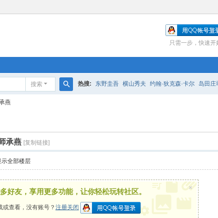
只需一步，快速开
热搜:
东野圭吾
横山秀夫
约翰·狄克森·卡尔
岛田庄
搜索
搜
承燕
索
师承燕
[复制链接]
显示全部楼层
×
多好友，享用更多功能，让你轻松玩转社区。
载或查看，没有账号？
注册关闭