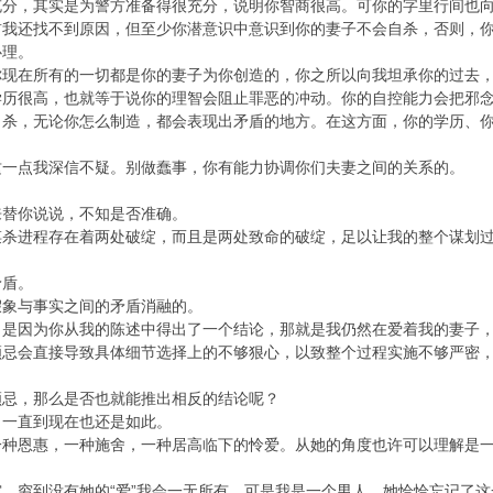
，其实是为警方准备得很充分，说明你智商很高。可你的字里行间也向
前我还找不到原因，但至少你潜意识中意识到你的妻子不会自杀，否则，
理。
在所有的一切都是你的妻子为你创造的，你之所以向我坦承你的过去，
学历很高，也就等于说你的理智会阻止罪恶的冲动。你的自控能力会把邪
，无论你怎么制造，都会表现出矛盾的地方。在这方面，你的学历、你
点我深信不疑。别做蠢事，你有能力协调你们夫妻之间的关系的。
替你说说，不知是否准确。
进程存在着两处破绽，而且是两处致命的破绽，足以让我的整个谋划过
盾。
象与事实之间的矛盾消融的。
因为你从我的陈述中得出了一个结论，那就是我仍然在爱着我的妻子，
顾忌会直接导致具体细节选择上的不够狠心，以致整个过程实施不够严密
忌，那么是否也就能推出相反的结论呢？
一直到现在也还是如此。
恩惠，一种施舍，一种居高临下的怜爱。从她的角度也许可以理解是一
。
穷到没有她的“爱”我会一无所有，可是我是一个男人，她恰恰忘记了这