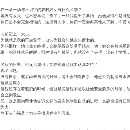
一举一动与不识字的农村妇女有什么区别？
没有收入，也不想再去工作了，一旦我提出了离婚，她会如何不是可想
们是不会完全相信的，这没有关系，你们一定会向其他人了解，不管向
向前迈上一大步。
她就是我的再生父母，自认为我会与她白头偕老的。
的那样，她当然会绝望，会绝望得企盼尽早结束一切，她会突然感觉到
她唯一的选择就是解脱，那种没有的希望，也就没有了失望；没有了愉悦
状的扭曲。但无论如何，文静觉得必须要认真对待了。
现了问题。
有自杀，或者尚未自杀的时候，博士会制造自杀，他已经为制造自杀设
—这就是谋杀。
程还存在着瑕疵的时候，也就是说进程不足以让他安全脱身的时候，他
会立刻发生。
，这是因为即使他告诉文静他要实施制造自杀的进程，文静也没有任何
能为力。
静下决心竭尽全力去寻找进程中的瑕疵。
。