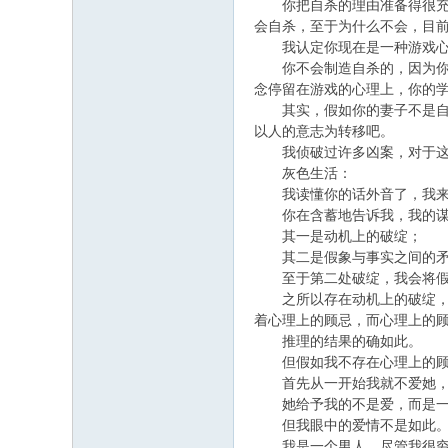
你把自杀的理由准备得很充分
会自杀，至于为什么不会，目
我认定你现在是一种游戏心
你不会制造自杀的，因为你现
念停留在游戏的心理上，你的
其实，假如你的妻子不是自杀
以人的意志为转移吧。
我侦破过许多凶案，对于这一
灰色生活：
我读懂你的话外音了，我来
你在含蓄地告诉我，我的谋杀
其一是动机上的破绽；
其二是假象与事实之间的矛
至于第二处破绽，我会将假
之所以存在动机上的破绽，是
着心理上的顾忌，而心理上的
推理的结果的确如此。
但假如我不存在心理上的顾
首先从一开始我就不爱她，
她给予我的不是爱，而是一种
但我眼中的爱情不是如此
我是一个男人，尽管我很穷，