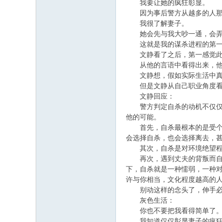
我要让她的疯狂彰显。
因为事后警方从越多的人那里
我很了解妻子。
她会先与我大吵一通，会弄得
这就是我的谋杀进程的第一
文静看了之后，第一感觉此
从他的言语中看得出来，他的
文静想，假如实际生活中真是
但是文静从自己职业角度看，
文静回应：
警方判定自杀的动机不仅仅是
他的可能。
首先，自杀最根本的是受个性
会选择自杀，也会选择离去，
其次，自杀是对环境绝望程度
再次，遇到丈夫的背叛而自杀
下，自杀就是一种懦弱，一种
许与你相当，文化程度越高的
别动这样的念头了，伸手必
灰色生活：
你也不要把我看得简单了
我知道仅仅彰显妻子的疯狂还