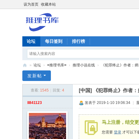
设为首页
收藏本站
论坛
每日签到
排行榜
»
论坛
›
≡推理书库≡
›
推理小说在线
›
《犯罪终止》作者：师
推
发新帖
理
[中国]
《犯罪终止》作者：
查看:
1545
|
回复:
4
谜
|
ll841123
发表于 2019-1-10 19:06:34
|
推
理
马上注册，结交更
书
您需要
登录
才可以下
库