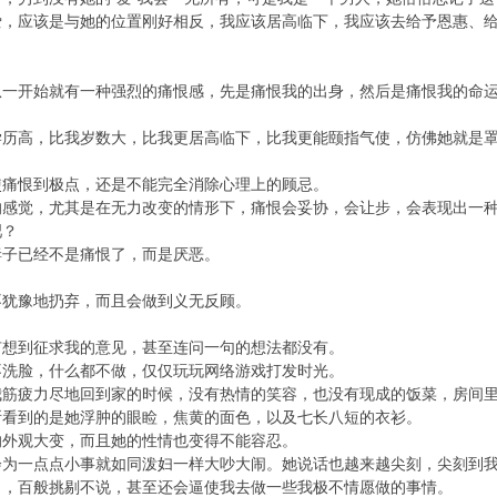
应该是与她的位置刚好相反，我应该居高临下，我应该去给予恩惠、给
开始就有一种强烈的痛恨感，先是痛恨我的出身，然后是痛恨我的命运
高，比我岁数大，比我更居高临下，比我更能颐指气使，仿佛她就是罩
？
恨到极点，还是不能完全消除心理上的顾忌。
觉，尤其是在无力改变的情形下，痛恨会妥协，会让步，会表现出一种
？
子已经不是痛恨了，而是厌恶。
犹豫地扔弃，而且会做到义无反顾。
到征求我的意见，甚至连问一句的想法都没有。
脸，什么都不做，仅仅玩玩网络游戏打发时光。
疲力尽地回到家的时候，没有热情的笑容，也没有现成的饭菜，房间里
所看到的是她浮肿的眼睑，焦黄的面色，以及七长八短的衣衫。
观大变，而且她的性情也变得不能容忍。
一点点小事就如同泼妇一样大吵大闹。她说话也越来越尖刻，尖刻到我
百般挑剔不说，甚至还会逼使我去做一些我极不情愿做的事情。