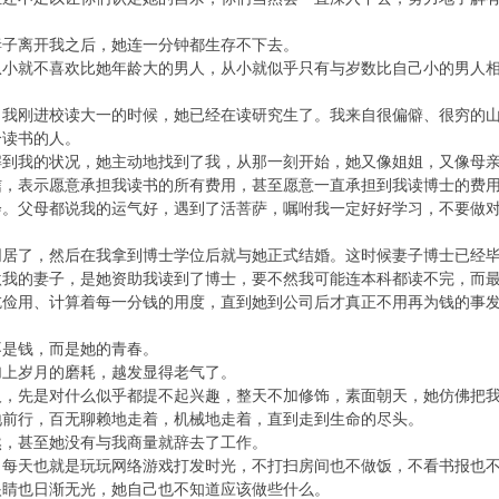
。
离开我之后，她连一分钟都生存不下去。
就不喜欢比她年龄大的男人，从小就似乎只有与岁数比自己小的男人相
刚进校读大一的时候，她已经在读研究生了。我来自很偏僻、很穷的山
个读书的人。
我的状况，她主动地找到了我，从那一刻开始，她又像姐姐，又像母亲
表示愿意承担我读书的所有费用，甚至愿意一直承担到我读博士的费用
会。父母都说我的运气好，遇到了活菩萨，嘱咐我一定好好学习，不要做
。
了，然后在我拿到博士学位后就与她正式结婚。这时候妻子博士已经毕
的妻子，是她资助我读到了博士，要不然我可能连本科都读不完，而最
吃俭用、计算着每一分钱的用度，直到她到公司后才真正不用再为钱的事
是钱，而是她的青春。
上岁月的磨耗，越发显得老气了。
先是对什么似乎都提不起兴趣，整天不加修饰，素面朝天，她仿佛把我
地前行，百无聊赖地走着，机械地走着，直到走到生命的尽头。
，甚至她没有与我商量就辞去了工作。
天也就是玩玩网络游戏打发时光，不打扫房间也不做饭，不看书报也不
眼睛也日渐无光，她自己也不知道应该做些什么。