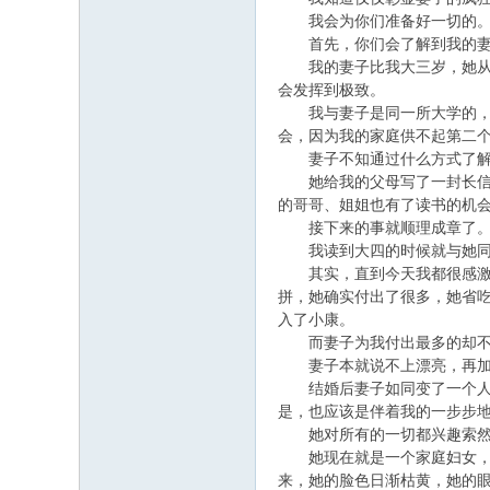
我会为你们准备好一切的
首先，你们会了解到我的妻子
我的妻子比我大三岁，她从小
会发挥到极致。
我与妻子是同一所大学的，我
会，因为我的家庭供不起第二
妻子不知通过什么方式了解到
她给我的父母写了一封长信，
的哥哥、姐姐也有了读书的机
接下来的事就顺理成章了
我读到大四的时候就与她同居
其实，直到今天我都很感激我
拼，她确实付出了很多，她省
入了小康。
而妻子为我付出最多的却不
妻子本就说不上漂亮，再加
结婚后妻子如同变了一个人，
是，也应该是伴着我的一步步
她对所有的一切都兴趣索然
她现在就是一个家庭妇女，每
来，她的脸色日渐枯黄，她的