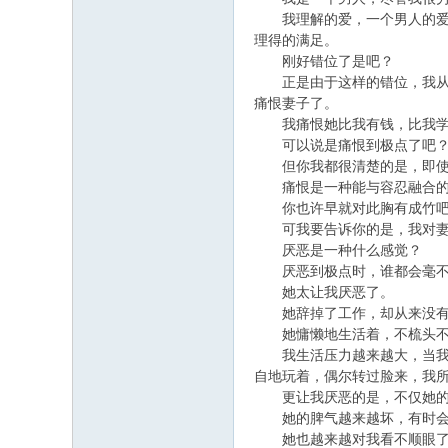
我理解的爱，一个男人的爱，
理得的满足。
刚好错位了是吧？
正是由于这样的错位，我从一
痛恨妻子了。
我痛恨她比我有钱，比我学历
可以说是痛恨到极点了吧
但你我都很清楚的是，即使痛
痛恨是一种能与容忍融合的感
你也许早就对此胸有成竹吧
可我要告诉你的是，我对妻
厌恶是一种什么感觉？
厌恶到极点时，谁都会毫不
她太让我厌恶了。
她辞掉了工作，却从来没有想
她慵懒地生活着，不梳头不洗
我生活压力越来越大，当我筋
自地玩着，偶尔转过脸来，我
更让我厌恶的是，不仅她的外
她的脾气越来越坏，有时会为
她也越来越对我看不顺眼了，