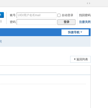
切
换
账号
自动登录
找回密码
到
宽
始
密码
注册关闭
登录
版
快捷导航
司
返回列表