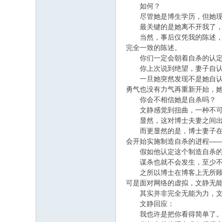
如何？
尽管她是博生学历，但她现在
最关键的是她离不开我了，她
当然，事后仅凭我的陈述，你
完全一致的陈述。
你们一定会朝着自杀的认定
你上次说到绝望，妻子自认为
一旦她突然发现不是她自认为
勇气也没有力气再重新开始，
你会不相信她是自杀吗？
文静感觉到扭曲，一种不可名
显然，这对博士夫妻之间出
而更显然的是，博士妻子在没
会开始实施制造自杀的进程—
假如他认定这个制造自杀的进
谋杀也就不会发生，至少不
之所以博士在博客上无所顾忌
可是面对网络的虚拟，文静无
其实并非完全无能为力，文
文静回应：
我也许是把你看得简单了