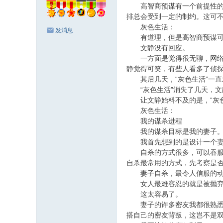
高智商预谋有一个前提性的局
排总会受到一定的制约。这可
灰色生活：
发消息
有道理，但是高智商预谋可以
文静没有回应。
一方面是觉得很无聊，网络的
静觉得可笑，有些人看多了侦
其后几天，“灰色生活”一直
“灰色生活”消失了几天，文
让文静始料不及的是，“灰色
灰色生活：
我的谋杀进程
我的谋杀目标是我的妻子
我首先想到的是设计一个妻
自杀的方式很多，可以吞服安
自杀最常用的方式，先考察是
妻子自杀，最令人信服的动
女人最难容忍的就是被抛弃
这太容易了。
妻子的许多密友我都很熟悉，
搭自己的密友背叛，这岂不是