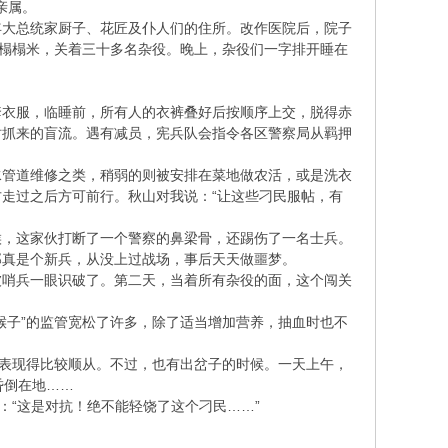
亲属。
年大总统家厨子、花匠及仆人们的住所。改作医院后，院子
排榻榻米，关着三十多名杂役。晚上，杂役们一字排开睡在
套衣服，临睡前，所有人的衣裤叠好后按顺序上交，脱得赤
时抓来的盲流。遇有减员，宪兵队会指令各区警察局从羁押
水管道维修之类，稍弱的则被安排在菜地做农活，或是洗衣
走过之后方可前行。秋山对我说：“让这些刁民服帖，有
候，这家伙打断了一个警察的鼻梁骨，还踢伤了一名士兵。
那真是个新兵，从没上过战场，事后天天做噩梦。
被哨兵一眼识破了。第二天，当着所有杂役的面，这个闯关
猴子”的监管宽松了许多，除了适当增加营养，抽血时也不
他表现得比较顺从。不过，也有出岔子的时候。一天上午，
昏倒在地……
：“这是对抗！绝不能轻饶了这个刁民……”