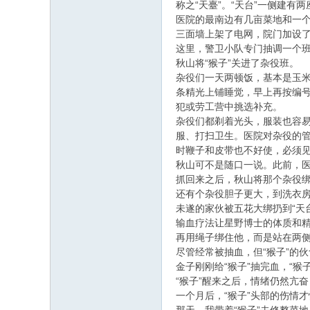
称之“天臺”。“天台”一侧建
医院的最南边有几亩菜地和一
三面墙上架了电网，院门加设了
这里，警卫小队专门抽调一个
秋山将“猴子”关进了杂役班。
杂役们一天两顿饭，基本是玉
条精光上铺睡觉，早上再按编
犯或劳工营中挑选补充。
杂役们都剃着光头，服装也容
服、打扫卫生。医院对杂役的
时鞭子和皮带也不好使，必须见
秋山可不是随口一说。此前，
抓回来之后，秋山将那个杂役
还有个杂役胆子更大，到洗衣
未遂的家伙被五花大绑扔到“天
输血疗法让星野博士的体质和精
再用绳子绑住他，而是站在两
尽管经常被抽血，但“猴子”的
金子刚刚给“猴子”抽完血，“
“猴子”醒来之后，情绪仍然亢
一个月后，“猴子”头部的伤情