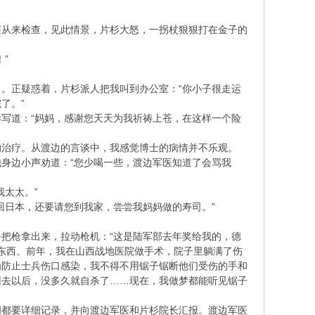
随从来检查，见此情景，片杉大怒，一拐杖狠狠打在金子的
”
。正疑惑着，片杉派人把我叫到办公室：“你小子很走运
了。”
写道：“妈妈，感谢您天天为我祈祷上苍，在这样一个险
的治疗。从渡边的言谈中，我感觉博士的病情并不乐观。
身边小声劝道：“您少喝一些，渡边军医知道了会骂我
太太。”
回日本，还要请您到我家，尝尝我妈妈做的寿司。”
把枪拿出来，拉动枪机：“这是陆军部去年奖给我的，德
的东西。前年，我在山西战地医院做手术，院子里躺满了伤
为防止士兵伤口感染，我不得不用锯子锯断他们受伤的手和
回去以后，没多久就自杀了……现在，我做梦都能听见锯子
间都要详细记录，并向渡边军医和片杉院长汇报。渡边军医