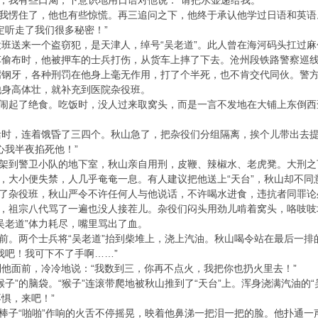
地，我有些口渴，下意识地用日语对他说：“请把水壶递给我。”
，我愣住了，他也有些惊慌。再三追问之下，他终于承认他学过日语和英
定听走了我们很多秘密！”
班送来一个盗窃犯，是天津人，绰号“吴老道”。此人曾在海河码头扛过
偷布时，他被押车的士兵打伤，从货车上摔了下去。沧州段铁路警察巡线
嘴钢牙，各种刑罚在他身上毫无作用，打了个半死，也不肯交代同伙。警
他身高体壮，就补充到医院杂役班。
就闹起了绝食。吃饭时，没人过来取窝头，而是一言不发地在大铺上东倒西
时，连着饿昏了三四个。秋山急了，把杂役们分组隔离，挨个儿带出去提
心我半夜掐死他！”
兵架到警卫小队的地下室，秋山亲自用刑，皮鞭、辣椒水、老虎凳。大刑之
折，大小便失禁，人几乎奄奄一息。有人建议把他送上“天台”，秋山却不同
回了杂役班，秋山严令不许任何人与他说话，不许喝水进食，违抗者同罪论
者，祖宗八代骂了一遍也没人接茬儿。杂役们闷头用劲儿啃着窝头，咯吱吱
吴老道”体力耗尽，嘴里骂出了血。
”前。两个士兵将“吴老道”抬到柴堆上，浇上汽油。秋山喝令站在最后一排的
我吧！我可下不了手啊……”
他面前，冷冷地说：“我数到三，你再不点火，我把你也扔火里去！”
猴子”的脑袋。“猴子”连滚带爬地被秋山推到了“天台”上。浑身浇满汽油的
惧，来吧！”
柴棒子“啪啪”作响的火舌不停摇晃，映着他鼻涕一把泪一把的脸。他扑通一