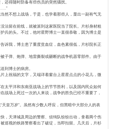
便，还得随时防备有些伤员的突然骚扰。
…”
我当然不想上战场，于是，也学着那些人，显出一副有气无
，没法留在前线，就被派到这家医院当了院长。片杉身材粗
医护兵的头。不过，他对星野博士一直很恭敬，因为博士是
子告诉我，博士患了重度贫血症，血色素很低，片杉院长正
些被子弹、炮弹、地雷撕裂或砸断的战争机器零部件。由于
花送到博士的病房。
纸片上祝福的文字，又端详着窗台上星星点点的小花儿，微
军在太平洋和东南亚战场上的节节胜利，以及国内民众如何
些在战场上死过一次的人来说，战争的胜负已经不重要了，
“天皇万岁”。虽然有少数人呼应，但黑暗中大部分人的表
很快，天津城及周边的警察、侦缉队纷纷出动，拿着两个伤
，被巡视的铁路警察看出了破绽，当即扣留。几天后，片杉