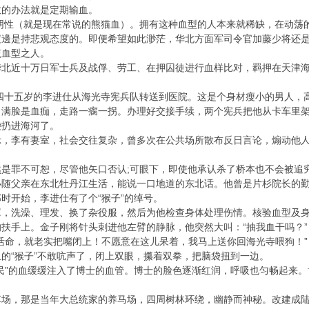
效的办法就是定期输血。
h阴性（就是现在常说的熊猫血）。拥有这种血型的人本来就稀缺，在动荡
渡邊是持悲观态度的。即便希望如此渺茫，华北方面军司令官加藤少将还
该血型之人。
北近十万日军士兵及战俘、劳工、在押囚徒进行血样比对，羁押在天津海
，四十五岁的李进仕从海光寺宪兵队转送到医院。这是个身材瘦小的男人
，满脸是血痂，走路一瘸一拐。办理好交接手续，两个宪兵把他从卡车里
袋扔进海河了。
，李有妻室，社会交往复杂，曾多次在公共场所散布反日言论，煽动他人
是罪不可恕，尽管他矢口否认;可眼下，即使他承认杀了桥本也不会被追究
小随父亲在东北牡丹江生活，能说一口地道的东北话。他曾是片杉院长的
时开始，李进仕有了个“猴子”的绰号。
罩，洗澡、理发、换了杂役服，然后为他检查身体处理伤情。核验血型及
扶手上。金子刚将针头刺进他左臂的静脉，他突然大叫：“抽我血干吗？”
活命，就老实把嘴闭上！不愿意在这儿呆着，我马上送你回海光寺喂狗！”
的“猴子”不敢吭声了，闭上双眼，攥着双拳，把脑袋扭到一边。
民”的血缓缓注入了博士的血管。博士的脸色逐渐红润，呼吸也匀畅起来
草场，那是当年大总统家的养马场，四周树林环绕，幽静而神秘。改建成