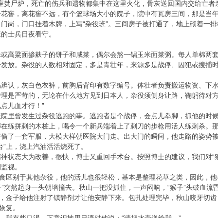
有两座焚尸炉，死亡的伤兵和遗物都集中在这里火化，骨灰送回国内交给亡者
个花窖，离花窖不远，有个篮球场大小的院子，院中有瓦房三间，那是当
门岗，门口挂着木牌，上写“杂役班”。三间房子被打通了，地上砌着一
班的士兵日夜看守。
米或高粱面掺麸子的饼子和咸菜，偶尔会熬一锅玉米面菜粥。每人单棉两
号发放。杂役的人数相对固定，多是青壮年，来源多是战俘、囚犯或搜捕
易辨认，灰白色衣裤，前胸后背印有数字编号。体壮者负责搬运物资、下
管理是严苛的，无论在什么地方见到日本人，杂役须侧身让路，鞠躬待对方
点儿血才行！”
医院里曾发生过杂役逃跑的事。逃跑者是个战俘，会点儿拳脚，抓他的时
绑在练拼刺的木桩上，喝令一个新兵端着上了刺刀的步枪用活人练刺杀。
房偷了一套军服，大模大样朝医院大门走。出大门的瞬间，他走路的姿势
台”上，浇上汽油活活烧死了。
神状态大为改善，很快，博士又重回手术台。按照博士的建议，我们对“
侧监视。
伙食区别于其他杂役，他的活儿也很轻松，基本是整理花草之类，因此，
猴子”突然起身一头朝墙撞去。秋山一把没抓住，一声闷响，“猴子”头破血流
奋，金子给他注射了镇静剂才让他安静下来。包扎处理完毕，秋山咬牙切齿
才恢复。