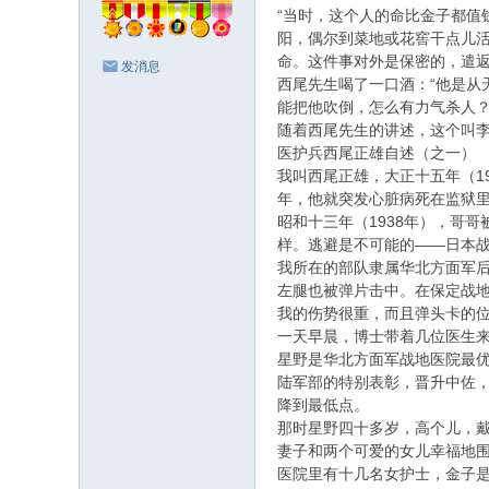
“当时，这个人的命比金子都
阳，偶尔到菜地或花窖干点儿
命。这件事对外是保密的，遣返
发消息
西尾先生喝了一口酒：“他是
能把他吹倒，怎么有力气杀人？
随着西尾先生的讲述，这个叫
医护兵西尾正雄自述（之一）
我叫西尾正雄，大正十五年（1
年，他就突发心脏病死在监狱
昭和十三年（1938年），哥
样。逃避是不可能的——日本
我所在的部队隶属华北方面军后
左腿也被弹片击中。在保定战
我的伤势很重，而且弹头卡的
一天早晨，博士带着几位医生来
星野是华北方面军战地医院最
陆军部的特别表彰，晋升中佐
降到最低点。
那时星野四十多岁，高个儿，
妻子和两个可爱的女儿幸福地
医院里有十几名女护士，金子