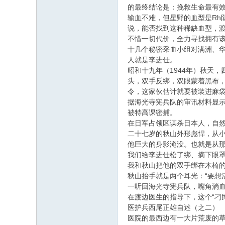
的最终结论是：挽救生命最有
输血不难，但星野的血型是R
说，能否找到这种稀缺血型，
不惜一切代价，全力寻找拥有
十几个秘密采血小组对满洲、华
人就是李进仕。
昭和十九年（1944年）秋天
头，双手反绑，双眼蒙着黑布
令，这家伙估计就要被装进麻
据海光寺宪兵队的审讯材料显示
被特高课密捕。
在日军占领区谋杀日本人，自然
二十七岁的秋山外形彪悍，从
他巨大的身影淹没。也就是从那
我们给李进仕松了绑、摘下眼
我和秋山把他的双手绑在木椅的
秋山抬手就是两个耳光：“要想
一听回海光寺宪兵队，嘴角淌血
在渡边医生的指导下，这个“刁
医护兵西尾正雄自述（之二）
医院的最西边有一大片荒废的