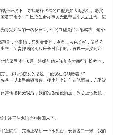
的战争环境下，寻找这样稀缺的血型更如大海捞针。老实
是签署了命令：军医之生命亦事关无数帝国军人之生命，应
光寺宪兵队的一名反日“刁民”的血型竟然匹配成功。这个
，高颧骨，小眼睛，牙齿黄黄的，身着土灰色长衫，留着分
架出来。负责押送的宪兵班长对我们说，再晚一天接到命
对抗保甲;本年8月，涉嫌与他人谋杀永大商行社长桥本，
了。按片杉院长的话说：“他现在必须活着！”
勤务兵，以出手凶狠著称。瘦小的李进仕在他面前，几乎被
身体其他指标无误后，我们准备给他抽血。为防止他反抗，
。博士终于从鬼门关被拉回来了。
陆军医院后，荒地上砌起一个水泥台，长宽各二十米，我们