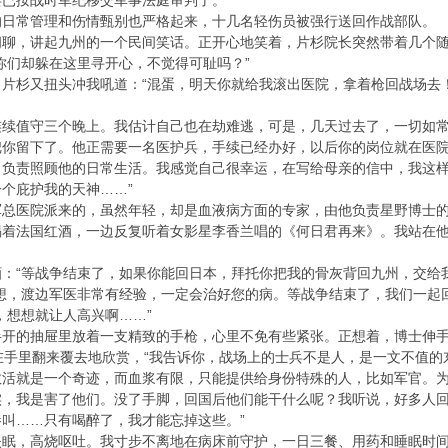
兵已按战时军纪移交军事法庭审判了。
的日常管理和伤情甄别也严格起来，十几名轻伤员被强行送回作战部队。
闲聊，讲起九州的一个民间笑话。正开心地笑着，片杉院长突然带着几个
你们却躲在这里寻开心，不觉得可耻吗？”
片杉又扭头冲我吼道：“混蛋，明天你就给我滚出医院，拿着枪回战场去！
连续值守三个晚上。我估计自己也在劫难逃，可是，几天过去了，一切如常
你留下了。他正需要一名医护兵，手续已经办好，以后你的岗位就在医院
，负责照顾他的日常生活。我感觉自己很幸运，在写给母亲的信中，我这样
个庇护我的天神……”
军总医院派来的，虽然年轻，却是血液病方面的专家，由他负责星野博士
喝着法国红酒，一边反复听着女影星李香兰唱的《何日君再来》。我站在他
：“等战争结束了，如果你能回日本，拜托你把我的骨灰背回九州，交给我
想，渡边军医非常有经验，一定会治好您的病。等战争结束了，我们一起
，想想就让人高兴啊……”
半开的抽屉里放着一支精致的手枪，心里不免有些紧张。正想着，博士伸手
拿在手里翻来覆去地欣赏，“我告诉你，战场上的士兵不是人，是一文不值
救活就是一个奇迹，而血浆有限，只能提供给身份特殊的人，比如军官。
实，我是害了他们。没了手脚，回国后他们能干什么呢？我听说，好多人
叫……只有喝醉了，我才能忘掉这些。”
失眠，高烧呕吐。我寸步不离地在病床前守护，一日三餐、用药和睡眠时