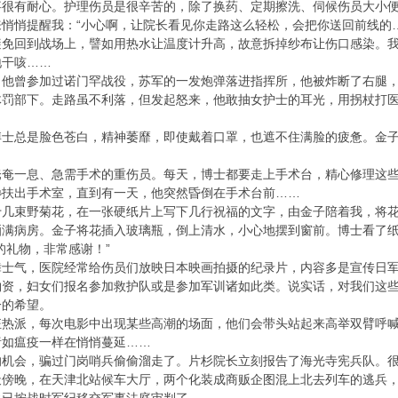
事很有耐心。护理伤员是很辛苦的，除了换药、定期擦洗、伺候伤员大小
悄悄提醒我：“小心啊，让院长看见你走路这么轻松，会把你送回前线的…
避免回到战场上，譬如用热水让温度计升高，故意拆掉纱布让伤口感染。
地干咳……
。他曾参加过诺门罕战役，苏军的一发炮弹落进指挥所，他被炸断了右腿
体罚部下。走路虽不利落，但发起怒来，他敢抽女护士的耳光，用拐杖打
博士总是脸色苍白，精神萎靡，即使戴着口罩，也遮不住满脸的疲惫。金
奄奄一息、急需手术的重伤员。每天，博士都要走上手术台，精心修理这
搀扶出手术室，直到有一天，他突然昏倒在手术台前……
十几束野菊花，在一张硬纸片上写下几行祝福的文字，由金子陪着我，将
洒满病房。金子将花插入玻璃瓶，倒上清水，小心地摆到窗前。博士看了
的礼物，非常感谢！”
舞士气，医院经常给伤员们放映日本映画拍摄的纪录片，内容多是宣传日
物资，妇女们报名参加救护队或是参加军训诸如此类。说实话，对我们这
一的希望。
热派，每次电影中出现某些高潮的场面，他们会带头站起来高举双臂呼喊
绪如瘟疫一样在悄悄蔓延……
的机会，骗过门岗哨兵偷偷溜走了。片杉院长立刻报告了海光寺宪兵队。
天傍晚，在天津北站候车大厅，两个化装成商贩企图混上北去列车的逃兵