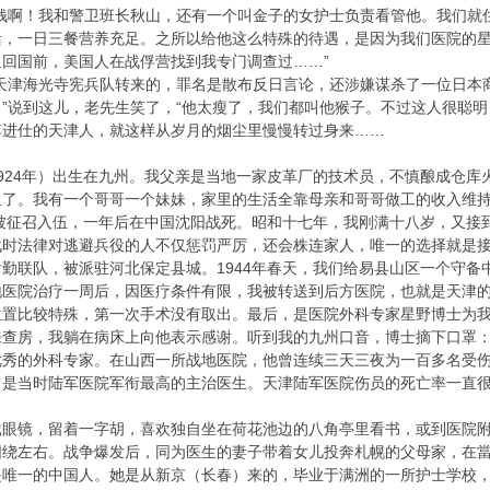
值钱啊！我和警卫班长秋山，还有一个叫金子的女护士负责看管他。我们就
活，一日三餐营养充足。之所以给他这么特殊的待遇，是因为我们医院的
回国前，美国人在战俘营找到我专门调查过……”
从天津海光寺宪兵队转来的，罪名是散布反日言论，还涉嫌谋杀了一位日本
”说到这儿，老先生笑了，“他太瘦了，我们都叫他猴子。不过这人很聪明
李进仕的天津人，就这样从岁月的烟尘里慢慢转过身来……
924年）出生在九州。我父亲是当地一家皮革厂的技术员，不慎酿成仓
里了。我有一个哥哥一个妹妹，家里的生活全靠母亲和哥哥做工的收入维
哥被征召入伍，一年后在中国沈阳战死。昭和十七年，我刚满十八岁，又
战时法律对逃避兵役的人不仅惩罚严厉，还会株连家人，唯一的选择就是
勤联队，被派驻河北保定县城。1944年春天，我们给易县山区一个守
地医院治疗一周后，因医疗条件有限，我被转送到后方医院，也就是天津
位置比较特殊，第一次手术没有取出。最后，是医院外科专家星野博士为
查房，我躺在病床上向他表示感谢。听到我的九州口音，博士摘下口罩：
优秀的外科专家。在山西一所战地医院，他曾连续三天三夜为一百多名受
，是当时陆军医院军衔最高的主治医生。天津陆军医院伤员的死亡率一直
戴眼镜，留着一字胡，喜欢独自坐在荷花池边的八角亭里看书，或到医院
围绕左右。战争爆发后，同为医生的妻子带着女儿投奔札幌的父母家，在
是唯一的中国人。她是从新京（长春）来的，毕业于满洲的一所护士学校