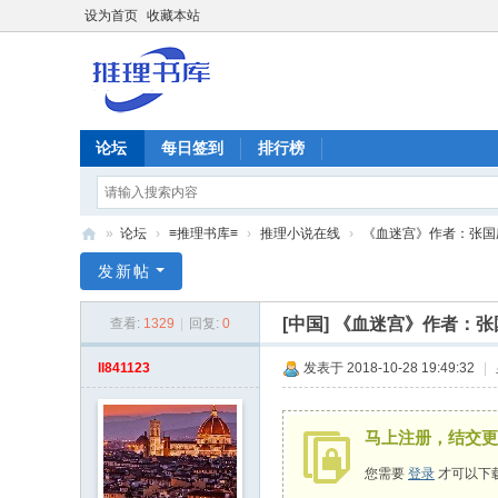
设为首页
收藏本站
论坛
每日签到
排行榜
»
论坛
›
≡推理书库≡
›
推理小说在线
›
《血迷宫》作者：张国
推
发新帖
理
[中国]
《血迷宫》作者：张
查看:
1329
|
回复:
0
谜
|
ll841123
发表于 2018-10-28 19:49:32
|
推
理
马上注册，结交更
书
您需要
登录
才可以下
库