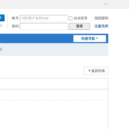
切
换
账号
自动登录
找回密码
到
宽
始
密码
注册关闭
登录
版
快捷导航
司
返回列表