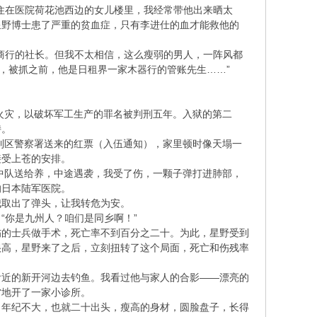
住在医院荷花池西边的女儿楼里，我经常带他出来晒太
星野博士患了严重的贫血症，只有李进仕的血才能救他的
商行的社长。但我不太相信，这么瘦弱的男人，一阵风都
，被抓之前，他是日租界一家木器行的管账先生……”
库火灾，以破坏军工生产的罪名被判刑五年。入狱的第二
持。
接到区警察署送来的红票（入伍通知），家里顿时像天塌一
接受上苍的安排。
备中队送给养，中途遇袭，我受了伤，一颗子弹打进肺部，
的日本陆军医院。
我取出了弹头，让我转危为安。
“你是九州人？咱们是同乡啊！”
伤的士兵做手术，死亡率不到百分之二十。为此，星野受到
很高，星野来了之后，立刻扭转了这个局面，死亡和伤残率
附近的新开河边去钓鱼。我看过他与家人的合影——漂亮的
當地开了一家小诊所。
，年纪不大，也就二十出头，瘦高的身材，圆脸盘子，长得