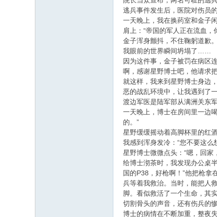
院长当众宣布，两名可耻的逃
逃兵事件发生后，医院对伤员
一天晚上，我在换药室和金子
肩上：“帝国的军人正在流血，
金子浑身颤抖，不住鞠躬道歉。
我眼前的世界瞬间坍塌了……
因为这件事，金子被罚在病区
啊，感谢星野博士吧，他请求把
就这样，我来到星野博士身边
恶的战乱环境中，让我遇到了一
渡边军医是陆军部从满洲关东
一天晚上，博士在房间里一边
的。”
星野缓缓摇动着高脚杯里的红酒
我感到浑身发冷：“您不要这么
星野博士微微点头：“嗯，回家
给博士沏茶时，我发现办公桌
国的P38，好枪啊！”他把枪
兵等着我救治。当时，能把人
脚。看似救活了一个生命，其
切割骨头的声音，还有伤兵的惨
博士的病情在不断加重，整夜