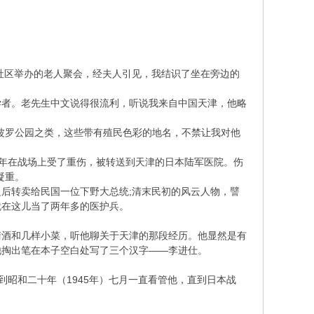
个社区举办的老人聚会，经夫人引见，我结识了坐在旁边的
学者。老先生中文说得很流利，听说我来自中国天津，他略
·波罗公园之类，这些带有殖民色彩的地名，不禁让我对他
二年在战场上受了重伤，被转送到天津的日本陆军医院。伤
凝重。
后转卖给民国一位下野大总统;清末民初的风云人物，譬
就在这儿当了两年多的医护兵。
清酒和几样小菜，听他聊关于天津的那段经历。他显然是有
他掏出笔在本子空白处写了三个汉字——李进仕。
到昭和二十年（1945年）七月一直看管他，直到日本战