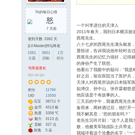
TA的每日心情
怒
一个叫李进仕的天津人
7 天前
2011年春天，我到日本横滨
西尾先生。
签到天数: 3382 天
八十七岁的西尾先生满头银发
[LV.Master]伴坛终老
显惊讶，告诉我说他年轻时去过
1561
3601
1万
西尾先生的记忆力很好，记得娘
主题
回帖
积分
的身份产生了联想。
书库巡查长
他看出了我眼中的疑问：“我是
lljm nk ijm
好之后，留在医院当了医护兵，
天津人对西尾所说的日本陆军
如溥仪、孙中山、张作霖都曾
积分
11794
他应该是个有故事的人。
UID
13550
三天后的中午，我邀西尾先生
元宝
38711 个
金币
4513 枚
备而来，两杯酒过后，他打开
热度
3358 ℃
我不解其意：“您的朋友吗？”
魅力
3113 点
老先生沉吟片刻：“这个人是我
贡献
327 点
败，他被美军陆战队士兵带走。
值
玫瑰
5 朵
我端详着这个沧桑的名字：“一