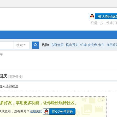
只需一步，快速开
热搜:
东野圭吾
横山秀夫
约翰·狄克森·卡尔
岛田庄
搜索
搜
庆
索
国庆
[复制链接]
显示全部楼层
×
多好友，享用更多功能，让你轻松玩转社区。
载或查看，没有账号？
注册关闭