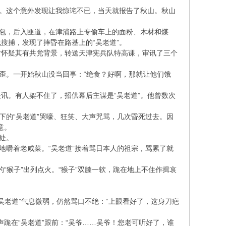
语。这个意外发现让我惊诧不已，当天就报告了秋山。秋山
麻包，后入匪道，在津浦路上专偷车上的面粉、木材和煤
搜捕，发现了摔昏在路基上的“吴老道”。
方怀疑其有共党背景，转送天津宪兵队特高课，审讯了三个
歪。一开始秋山没当回事：“绝食？好啊，那就让他们饿
讯。有人架不住了，招供幕后主谋是“吴老道”。他曾数次
下的“吴老道”哭嚎、狂笑、大声咒骂，几次昏死过去。因
意。
处。
地嚼着老咸菜。“吴老道”接着骂日本人的祖宗，骂累了就
“猴子”出列点火。“猴子”双膝一软，跪在地上不住作揖哀
“吴老道”气息微弱，仍然骂口不绝：“上眼看好了，这身刀疤
声跪在“吴老道”跟前：“吴爷……吴爷！您老可听好了，谁