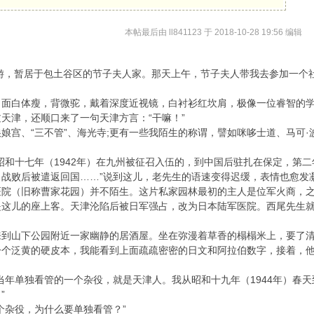
本帖最后由 ll841123 于 2018-10-28 19:56 编辑
旅游，暂居于包土谷区的节子夫人家。那天上午，节子夫人带我去参加一
，面白体瘦，背微驼，戴着深度近视镜，白衬衫红坎肩，极像一位睿智的
天津，还顺口来了一句天津方言：“干嘛！”
娘宫、“三不管”、海光寺;更有一些我陌生的称谓，譬如咪哆士道、马可
昭和十七年（1942年）在九州被征召入伍的，到中国后驻扎在保定，第
战败后被遣返回国……”说到这儿，老先生的语速变得迟缓，表情也愈发
医院（旧称曹家花园）并不陌生。这片私家园林最初的主人是位军火商，之
是这儿的座上客。天津沦陷后被日军强占，改为日本陆军医院。西尾先生
来到山下公园附近一家幽静的居酒屋。坐在弥漫着草香的榻榻米上，要了
一个泛黄的硬皮本，我能看到上面疏疏密密的日文和阿拉伯数字，接着，
当年单独看管的一个杂役，就是天津人。我从昭和十九年（1944年）春天
”
个杂役，为什么要单独看管？”