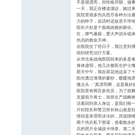
不是很漂亮，但性格开朗，做
一天，我正在楼道溜达，她过来
医院里很多伤兵想尽各种办法
力的样子，说话时还故意不停
院长片杉是个面相凶狠的家伙
壮，脾气暴躁，爱大声训斥或
伤员的救命天神。
在医院住了些日子，我注意到
组织研究治疗方案。
从华北各战地医院转来的多是
身体虚弱，他几次被医生护士
那天中午，我在荷花池边采了
阳光透过薄薄的窗纱，暖暖地
微点头：“真漂亮啊，这是最好
医院里有两百多伤员，为了鼓
支援前方将士，加班生产战略
活着回到亲人身边，是我们唯
片杉院长和警卫班长秋山俊是狂
情却是呆滞而冰冷的，厌战情
两个伤兵私下密谋，借着散步
兵的照片全城设卡缉拿。第二