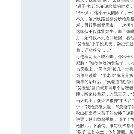
那天，我带着“猴子”去修整菜
“猴子”抄起水壶递给我的时候
很气愤：“这小子太阴险了，一
不久，沧州铁路警察分所给杂役
炭，再转手倒卖黑市。一次扒车
这家伙不仅体壮如牛，而且铁
月，始终找不到通共证据，看
“吴老道”来了没几天，杂役班
着，还省粮食……”
可连着两天不吃不喝，外出干活
威胁：“谁敢舔这狗食盆子，小
当天晚上，“吴老道”被几个士
为用刑过重，“吴老道”腿骨骨
简单的治疗后，“吴老道”被抬
“吴老道”进门就开骂那个告密
睡，醒来接着骂，连骂三天，“
当天晚上，众杂役被押到“天台
求：“我给您磕头啦，爷您饶了
秋山把窜着火苗子的柴棒子递到
说罢，秋山举起手枪，顶住了“
枪眼儿，下油锅、滚钉板爷都不
“猴子”面如灰土，体如筛糠。