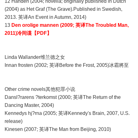
12 Handen (2004; novella; originally published in Dutch
(2004) as Het Graf (The Grave).Published in Swedish,
2013. 英译An Event in Autumn, 2014)
13
Den orolige mannen (2009; 英译The Troubled Man,
2011)冷间谍【PDF】
Linda Wallander维兰德之女
Innan frosten (2002; 英译Before the Frost, 2005)冰霜將至
Other crime novels其他犯罪小说
Dansl?rarens ?terkomst (2000; 英译The Return of the
Dancing Master, 2004)
Kennedys hj?rna (2005; 英译Kennedy's Brain, 2007, U.S.
release)
Kinesen (2007; 英译The Man from Beijing, 2010)