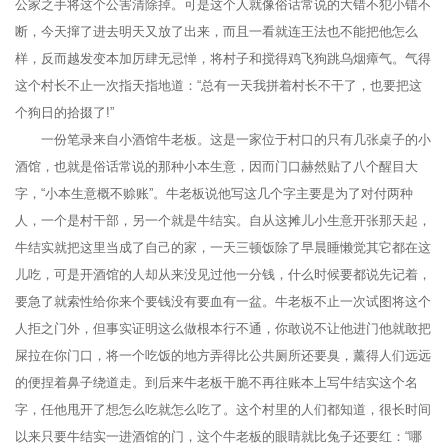
公家之手将这个公害清除掉。可是这个人就像俗话常说的大错不犯小错不
断，今天撺了进去明天又放了出来，而且一看就连王法也不能把他怎么
样，反而越发变本加厉肆无忌惮，将村子和搅得鸡飞狗跳乌烟瘴气。气得
这个村长不止一次指天指地道：“总有一天我拼着村长不干了，也要把这
个狗日的拾掇了!”
一份笔录来自小酒馆牛老板。这是一家位于村口的只有几张桌子的小
酒馆，也就是俗话常说的那种小本生意，因而门口赫然贴了八个醒目大
字，“小本生意概不赊账”。牛老板说他写这几个字主要是为了对付两种
人，一个是村干部，另一个就是牛结实。自从这摊儿小生意开张那天起，
牛结实就把这里当成了自己的家，一天三顿饭除了早晨睡懒觉其它都在这
儿吃，可是开酒馆的人却从来没见过他一分钱，什么时候要都说先记着，
要急了就索性给你来个要钱没有要血有一盆。牛老板不止一次试图将这个
人拒之门外，但事实证明这么做根本行不通，你敢说不让他进门他就敢把
屎拉在你门口，将一个吃饭的地方弄得比公共厕所还要臭，薰得人们远远
的便捏着鼻子绕道走。到后来牛老板干脆不再往账本上写牛结实这个名
字，任他甩开了想怎么吃就怎么吃了。这个村里的人们都知道，很长时间
以来只要牛结实一进酒馆的门，这个牛老板的眼睛就比兔子还要红：“哪