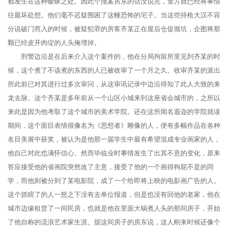
都发生在这种暧昧之处。因此个报案房东的话没说完，警方就已经将事情
往最坏处想。他们毫不迟疑围困了这幢恐怖的宅子。当这些持枪大汉不容
分说破门而入的时候，被疑犯罪的房客齐某正在屋后仓促堀坑，企图将那
颗已经皮开肉绽的人头掩埋掉。
刑警边沿是在后来介入这个案件的，他在分局拘留所里见到齐某的时
候，这个煮了不该煮的东西的人已被收审了一个月之久。收审齐某的派出
所此前已对其进行过多次审问，从这审讯记录中边沿得知了此人大致的来
龙去脉。这个齐某是多年前从一个山区小城来到这座省会城市的，之所以
来此是因为他考取了这个城市的美术学院。还在这所闻名遐迩的学院就读
期间，这个面目表情很像名为《思想者》雕像的人，便有多幅作品在各种
名目美展中获奖，被认为是他那一届学生中最有希望混成专业画家的人，
他自己对此也满怀信心。然而毕临业时事情发生了出其不意的变化，原来
答应接受他的省画院突然改了主意，接受了他的一个画得狗屁不是的同
学，而他则被分到了某电影院，成了一个给即将上映的电影画广告的人。
这个抓瞎了的人一怒之下没有去单位报道，但是也没有回他的老家，他在
城市边缘租赁了一间民房，也就是他在里面大锅煮人头的那间房子，开始
了他自称的流浪艺术家生涯。据这间房子的房东说，这人刚来时候还像个