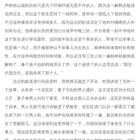
声称他么做的目的只是为了吓唬吓唬无恶不作的人。因为这一解释还勉强
说得过去，所以这个医生坚持了一段时间，使审讯一度陷入了相持局面。
不过这种僵局并没有持续多久，因为边沿的职业决定了他对付嘴硬的人特
别有办法。他将派出所的警员们分成早中晚三班，不分昼夜一刻不停地对
这个医生进行审讯轰炸。说到底牛医生还是个善良的人，即使干过坏事儿
也是偶一为之，而不像那种以干坏事儿为生的人，精神和肉体都特别有韧
性，应付这种局面也特别有经验，所以还没等三班人轮一遍精神就被彻底
解构了，像个孩子似的呜地哭出了声。这个崩溃了的人边哭边说：“我交
代我交代，是我杀死了那个人。”
边沿的叙述进行到这里时，突然将话题岔了开去，对我讲述了另外一
个故事。从前有一个泥瓦匠，妻子与别的男人通奸。这天泥瓦匠外出找活
儿干，妻子将男人叫到了家里。不料这次两人正在欢会时，泥瓦匠突然返
了回来。男人无路可逃只得躲进了壁橱里。泥瓦匠进门以后一眼看见了藏
在床下的一只男人鞋，他不动声色地将房间环视了一遍，最后将目光停留
在了壁橱那儿。边沿讲述到这里停顿了一下，问我你猜接下来发生了什么
事儿。我说泥瓦匠将那男人揪出来痛揍了一顿。边沿笑道你是说你自己呢