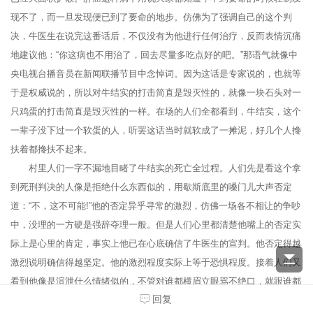
现不了，而一旦发现便已到了要命的地步。仿佛为了强调自己的这个判
决，牛医生在说完这番话后，不仅没有为他进行任何治疗，反而表情沉痛
地建议他：“你这病也不用治了，回去尽量多吃点好的吧。”那语气就像中
央电视台播音员在新闻联播节目中念悼词。因为这话是专家说的，也就等
于是权威说的，所以对牛结实的打击简直是毁灭性的，就像一块石头对一
只鸡蛋的打击简直是毁灭性的一样。在场的人们全都看到，牛结实，这个
一辈子没下过一个软蛋的人，听罢这话当时就软成了一摊泥，好几个人搀
扶着都搀扶不起来。
村里人们一字不漏地目睹了牛结实的死亡全过程。人们先是看这个拿
到死刑判决的人像是拒绝什么东西似的，用歇斯底里的嗓门儿大声否定
道：“不，这不可能!”他的否定异乎寻常的激烈，仿佛一场各不相让的争吵
中，没理的一方硬是强辞夺理一般。但是人们心里都清楚他嘴上的否定实
际上是心里的肯定，事实上他已在心底确信了牛医生的宣判。他否定得越
激烈说明确信得越坚定。他的激烈程度实际上等于恐惧程度。接着人们又
看到他像是渲泄什么情绪似的，不管对谁都横眉立眼骂不绝口，就跟谁都
回复
碍他的事儿似的。这一时期他比以往任何时候都更加凶恶。但他越是凶相