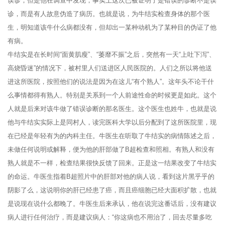
误诊，但是他在调查中发现，事实上这次已被证明了是错误的诊断不是误
诊，而是有人故意伪造了病历。也就是说，为牛结实检查身体的那个医
生，明知道该牛什么病都没有，但却出一某种动机为了某种目的伪证了他
有病。
牛结实是在长时间“面黄肌瘦”、“萎靡不振”之后，突然有一天“上吐下泻”、
高烧昏迷”的情况下，被村里人们送进区人民医院的。人们之所以将他送
进这所医院，按照他们的说法是因为在这儿“有个熟人”。这年头不论干什
么事情都得有熟人。特别是关系到一个人前途性命的时候更是如此。这个
人就是后来对该牛做了错误诊断的那名医生。这个医生也姓牛，也就是说
他与牛结实实际上是同村人，读完医科大学以后分配到了这所医院里，现
在已经是年轻有为的内科主任。牛医生在听取了牛结实的病情陈述之后，
未做任何说明或解释，便为他的肝部做了B超检查和照相。有熟人和没有
熟人就是不一样，检查结果很快反馈了回来。正是这一结果改变了牛结实
的命运。牛医生指着B超照片中的肝部对他的病人说，看到这片黑乎乎的
阴影了么，这说明你的肝已经患了癌，而且癌细胞已经大面积扩散，也就
是说现在说什么都晚了。牛医生后来承认，他在说完这番话后，没有建议
病人进行任何治疗，而是建议病人：“你这病也不用治了，回去尽量多吃