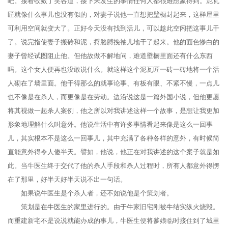
吧。接着收敛了笑容道，接下来发生的事情任何人都很难想象得到。泥瓦
匠就像什么事儿也没有似的，对妻子说他一直想把壁橱封起来，这样屋里
可利用空间就变大了。正好今天没有找到活儿，可以趁此空闲把这事儿干
了。说完指使妻子搬砖和泥，捋胳膊挽袖儿地干了起来。他的面色惨白的
妻子曾经试图阻止他。但他故做不解地问，难道壁橱里面还有什么东西
吗。这个女人便再也没敢说什么。就这样这个泥瓦匠一砖一砖地将一个活
人砌在了墙里面。他干得那么的就事论事、有板有眼、不紧不慢，一点儿
也不像是在杀人，而更像是在劳动。边沿说这是一篇外国小说，但他更愿
将其视做一起杀人案例，他之所以对我讲述这样一个故事，是想让我更加
形象地理解什么叫意外。他说生活中有许多事情看起来像是这么一回事
儿，其实根本不是这么一回事儿，其中充满了各种各样的意外，有时候简
直能意外得令人傻半天。譬如，他说，他正在对我讲述的这个案子就是如
此。当牛医生终于交代了他的杀人手段和杀人过程时，所有人都意外得愣
在了那里，好半天好半天说不出一句话。
如果说牛医生是个杀人者，还不如说他是个策划者。
策划是在牛医生的家里进行的。由于牛家旧宅刚被牛结实纵火烧毁。
而重建新宅不是说说就能办成的事儿，牛医生便将爹娘临时接住到了城里