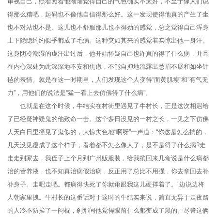
审视自己，照着照着他渐渐觉得自己的气色确实不太好，不至于像人们说
得那么糟吧，起码也不像他自信得那么好。这一发现使得他真的产生了坐
也不对站也不是、这儿也不舒服那儿也不得劲的感觉，总之觉得自己浑身
上下隐隐约约似乎都成了毛病。这种突如其来的感觉着实惊出他一身汗。
这身阴冷潮湿的虚汗出过后，他开始怀疑自己也许真的得了什么病，并且
在内心深处为此深深地不安和焦虑，不能自抑地流露出愁眉不展和如坐针
毡的表情。就是在这一时期里，人们发现这个人变得“面黄肌瘦”和“有气无
力”，用他们的说法是“猛一看上去仿佛得了什么病”。
也就是在这个时候，牛结实在村街里遇见了牛村长，正是这次相遇给
了已经疑神疑鬼的他致命一击。这个多日没见的一村之长，一见之下仿佛
大天白日里撞见了鬼似的，大惊失色地“啊呀”一声道：“你这是怎么搞的，
几天没见瘦成了这个样子，看着都不怎么像人了，是不是得了什么病?走
走走到家去，我侄子上个月到广州贩服装，给我捎回来几盒说是什么病都
治的营养液，也不知真治病假治病，反正用了总比不用强，你去拿回去补
补身子。走吧走吧。都病得快死了你就甭跟我这儿硬撑着了。”边说边将
人朝家里拽。牛村长的这番话对于这时的牛结实来说，简直无异于走夜路
的人冷不防挨了一闷棍，刹那间他觉得眼前什么都变成了黑的。尽管这俩