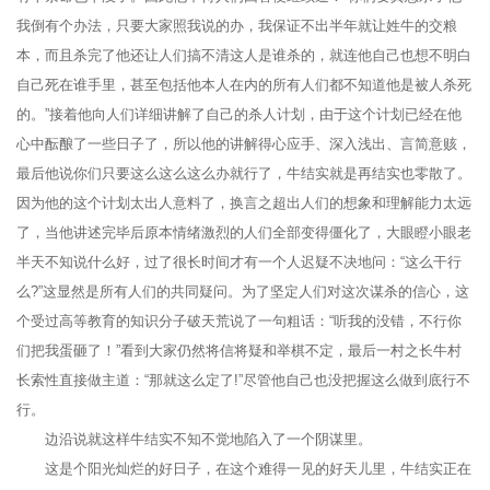
我倒有个办法，只要大家照我说的办，我保证不出半年就让姓牛的交粮
本，而且杀完了他还让人们搞不清这人是谁杀的，就连他自己也想不明白
自己死在谁手里，甚至包括他本人在内的所有人们都不知道他是被人杀死
的。”接着他向人们详细讲解了自己的杀人计划，由于这个计划已经在他
心中酝酿了一些日子了，所以他的讲解得心应手、深入浅出、言简意赅，
最后他说你们只要这么这么这么办就行了，牛结实就是再结实也零散了。
因为他的这个计划太出人意料了，换言之超出人们的想象和理解能力太远
了，当他讲述完毕后原本情绪激烈的人们全部变得僵化了，大眼瞪小眼老
半天不知说什么好，过了很长时间才有一个人迟疑不决地问：“这么干行
么?”这显然是所有人们的共同疑问。为了坚定人们对这次谋杀的信心，这
个受过高等教育的知识分子破天荒说了一句粗话：“听我的没错，不行你
们把我蛋砸了！”看到大家仍然将信将疑和举棋不定，最后一村之长牛村
长索性直接做主道：“那就这么定了!”尽管他自己也没把握这么做到底行不
行。
边沿说就这样牛结实不知不觉地陷入了一个阴谋里。
这是个阳光灿烂的好日子，在这个难得一见的好天儿里，牛结实正在