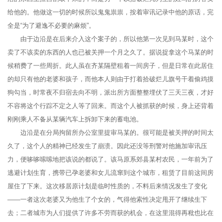
给他的。他做这一切的时候所以鬼鬼祟祟，按着审讯记录中他的原话，完
全是“为了避逸不必要的麻烦”。
由于边沿是在后来介入这个案子的，所以他第一次见到马某时，这个
卖了不该卖的东西的人也已被关押一个月之久了。据说捉拿这个马某的时
候稍费了一些周折。此人虽在齐某隔壁租着一间房子，但是日常在此居住
的却只有他的老婆和孩子，而他本人则由于打着拾破烂儿旗号干着偷鸡摸
狗勾当，时常夜不归宿去向不明，派出所方面整整埋伏了三天三夜，才好
不容将这个行踪不定之人等了回来。而这个人被抓获的时候，身上还背着
刚刚乘人不备从某辆汽车上拆卸下来的蓄电池。
边沿是在分局拘留所办公室里提审马某的。很可能是被关押的时间太
久了，这个人的精神已经发生了崩溃。因此还没等刑警对他施加审讯压
力，便哆哆嗦嗦地把该说的都说了。该马原系郊县某村农民，一年前为了
逃避计划生育，携带已孕老婆和女儿流窜到这个城市，租赁了目前这间房
屋住了下来。这次移居原计划是临时性质的，不料后来情况发生了变化
——一者这次老婆又为他生了个女的，气得他索性决定甩开了继续生下
去；二者城市为人们提供了许多不劳而获的机会，在这里混得再秕也比在