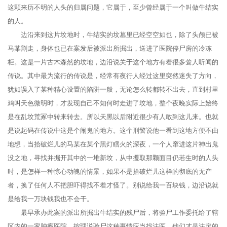
这颗来历不明的人头的归属问题，它属于，至少曾经属于一个叫做牛结实
的人。
边沿来到这片坟地时，牛结实的坟墓里已经空空如也，除了头颅已被
马某割走，身体也已在案发后被派出所掘出，送进了医院停尸房的冷冻
柜。这是一片古木森然的坟地，边沿说关于这个地方有着很多耸人听闻的
传说。其中最为流行的传说是，经常有夜行人经过这里突然迷失了方向，
犹如误入了某种精心设置的陷阱一般，无论怎么转都转不出去，直到村里
鸡叫天色微明时，才发现自己不知何时走进了坟地，整个夜晚实际上始终
是在乱坟荒冢中转来转去。所以天黑以后附近很少有人敢到这儿来。也就
是说起码在传说中这是个闹鬼的地方。这个刑警说他一看到这地方便不由
地想，当拾破烂儿的马某在某个黑灯瞎火的深夜，一个人窜进这片神出鬼
没之地，寻找并掘开其中的一堆新坟，从中攫取那颗面目仍若生时的人头
时，是怎样一种惊心动魄的情景，如果不是拾破烂儿这样的彻底的无产
者，换了任何人不把胆吓得找不着才怪了。别说给我一百块钱，边沿说就
是给我一万块钱我也不会干。
最早承办此案的派出所掘出牛结实的残尸后，将验尸工作委托给了辖
区内的一家肿瘤医院。按理说验尸这种事情应当找法医，他们才是法定的