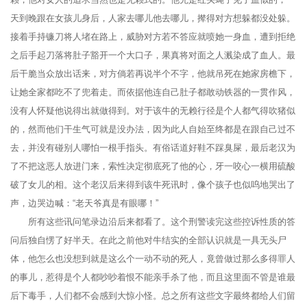
天到晚跟在女孩儿身后，人家去哪儿他去哪儿，撵得对方想躲都没处躲。
接着手持镰刀将人堵在路上，威胁对方若不答应就喷她一身血，遭到拒绝
之后手起刀落将肚子豁开一个大口子，果真将对面之人溅染成了血人。最
后干脆当众放出话来，对方倘若再说半个不字，他就吊死在她家房檐下，
让她全家都吃不了兜着走。而依据他连自己肚子都敢动铁器的一贯作风，
没有人怀疑他说得出就做得到。对于该牛的无赖行径是个人都气得吹猪似
的，然而他们干生气可就是没办法，因为此人自始至终都是在跟自己过不
去，并没有碰别人哪怕一根手指头。有俗话道好鞋不踩臭屎，最后老汉为
了不把这恶人放进门来，索性决定彻底死了他的心，牙一咬心一横用硫酸
破了女儿的相。这个老汉后来得到该牛死讯时，像个孩子也似呜地哭出了
声，边哭边喊：“老天爷真是有眼哪！”
所有这些讯问笔录边沿后来都看了。这个刑警读完这些控诉性质的答
问后独自愣了好半天。在此之前他对牛结实的全部认识就是一具无头尸
体，他怎么也没想到就是这么个一动不动的死人，竟曾做过那么多得罪人
的事儿，惹得是个人都吵吵着恨不能亲手杀了他，而且这里面不管是谁最
后下毒手，人们都不会感到大惊小怪。总之所有这些文字最终都给人们留