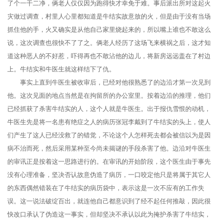
了个一干二净，俩老人仅仅因为跑得快才幸免于难。事后派出所对这起火
灾做过调查，村里人心里都知道是牛结实故意放的火，但是由于没有当场
抓住他的手，火又确实是从他自己家里烧起来的，所以嘴上谁也不敢这么
说，这次调查也很快不了了之。俩老人经历了这场飞来横祸之后，这才知
道这种恶人的不好惹，吓得再也不敢沾他的边儿，将新房远远盖在了村边
上。牛结实和牛医生就这样结下了仇。
事实上直到牛医生被收审后，已经对他很熟悉了的边沿才第一次见到
他。这次见面的地点当然是在拘留所的办公室里。按着边沿的推理，他们
已经抓获了杀害牛结实的人，这个人就是牛医生。出于报仇雪恨的动机，
牛医生先是将一名患有绝症之人的病历张冠李戴到了牛结实的头上，使人
们产生了这人已经没救了的错觉，不论这个人怎样死去都会被信以为是因
病不治而死，然后采用某种至今尚未揭谜的手段杀害了他。边沿对牛医生
的审讯正是按着这一思路进行的。在审讯的开始阶段，这个医生由于事先
没有心理准备，坚决否认故意伪造了病历，一口咬定他只是将属于其它人
的东西偶然错装在了牛结实的病历袋中，表示这是一次不应有的工作失
误。这一说法破绽百出，就连他自己都意识到了经不起任何推敲，因此很
快改口承认了伪造这一事实，但却坚决不承认以此为掩护杀害了牛结实，