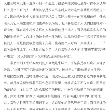
人很长时间以来一直尿不到一个壶里，但是牛结实在心底却不得不承认牛
村长是个正直的人，就凭其总是跟自己这种人做对这件事就足以说明这一
点，因此他对这个人表面上骂不绝口，实际上却十分的重视和信任，什么
话从其它人嘴里说出来他也许不以为然，但只要是这个人说的他便绝对不
疑有他。现在连牛村长这样的人都觉得他是个病人，可见他真真实实的的
确确地是病了，而且得的还不是一般的病。因此他就像一个惊闻了某种噩
耗的人，先是摇摇欲坠地晃了几晃，接着整个人呼啦一声崩溃了，一下子
真的病倒那儿了。也就是在这之后，人们看到这个人变得“萎靡不振”和“苦
不堪言”，给人的感觉“不仅有病而且病得还不轻”。
最后宣判了牛结实死刑的人当然是牛医生。牛结实是在卧病在床许多
天后，“上吐下泻”和“高烧昏迷”的情况下。被村里人们搀扶着走向牛医生
所在的医院的，当时他并不知道，他实际上正被人们搀扶着走向事件的尾
声。就是在这所弥漫着不祥气息的医院里，他被证实了不仅有病，而且患
的是绝症，而且到了说什么都晚了的程度。牛医生在听取了他的病情陈
述，并为他的肝部做了B超检查和照相后，指着B超照片中的肝部对他
说，看到这片黑乎乎的阴影了么，这说明你的肝已经患了癌，而且癌细胞
已经大面积扩散。肝癌这种病不用说大家都知道，不到要命的时候轻易发