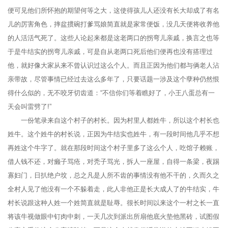
便可见他们所怀抱的期望何等之大，这使得孩儿人还没有长大却成了有名
儿的厉害角色，摔盆掼碗打爹骂娘简直就是家常便饭，没几天便将收养他
的人活活气死了。这些人论起来都是这老两口的拐弯儿亲戚，换言之也等
于是牛结实的拐弯儿亲戚，可是自从老两口死后他们便再也没有搭理过
他，就好像大家从来不曾认识过这么个人。而且正因为他们都与俩老人沾
亲带故，尽管事情已经过去这么多年了，只要话题一涉及这个孽种仍然恨
得什么似的，无不咬牙切齿道：“不信你们等着瞧好了，小王八蛋总有一
天会叫雷劈了!”
一份笔录来自这个村子的村长。因为村里人都姓牛，所以这个村长也
姓牛。这个姓牛的村长说，正因为牛结实也姓牛，有一段时间他几乎不想
再姓这个牛字了。就在那段时间这个村子里多了这么个人，吃馆子赖账，
借人钱不还，对癞子骂疮，对秃子骂光，拆人一座屋，自得一条梁，夜踢
寡妇门，日扒绝户坟，总之凡是人所不齿的事情没有他不干的，久而久之
全村人见了他没有一个不躲着走，此人非他正是长大成人了的牛结实，牛
村长说跟这种人姓一个姓简直就是耻辱。很长时间以来这个一村之长一直
将该牛视做眼中钉肉中刺，一天几次到派出所扇他底火垫他黑砖，试图假