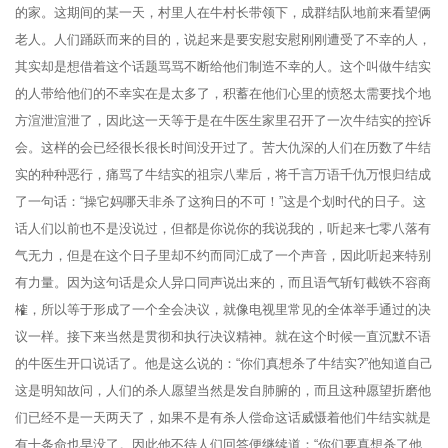
的家。这期间的某一天，村里人在牛村长带领下，成群结队地前来看望俩
老人。人们踊跃而来的目的，说起来是要安慰安慰刚刚遭受了不幸的人，
其实却是想借着这个话题骂骂不断给他们制造不幸的人。这个叫做牛结实
的人带给他们的不幸实在是太多了，积蓄在他们心里的愤怒太需要找个地
方渲泄渲泄了，因此这一天等于是在牛医生家里召开了一次牛结实的控诉
会。这样的会已经很长很长时间没开过了。苦大仇深的人们在历数了牛结
实的种种恶行，痛骂了牛结实的祖宗八辈后，将千言万语千仇万恨归结成
了一句话：“操它妈哪天非杀了这狗日的不可！”这是个划时代的日子。这
话人们以前也不是没说过，但都是你说你的我说我的，听起来七零八落有
气无力，但是在这个日子里却不约而同汇成了一个声音，因此听起来特别
有力量。因为这句话是众人异口同声说出来的，而且语气斩钉截铁不容商
榷，所以等于形成了一个全会决议，就像电视里常见的全体举手通过的决
议一样。接下来当然是贯彻和执行决议精神。就在这个时候一直沉默不语
的牛医生开口说话了。他是这么说的：“你们真想杀了牛结实?”他知道自己
这是明知故问，人们的杀人愿望当然是发自肺腑的，而且这种愿望折磨他
们已经不是一天两天了，如果不是有杀人偿命这话威慑着他们牛结实就是
有十条命也早没了。因此他不待人们回答便继续道：“你们要真想杀了他