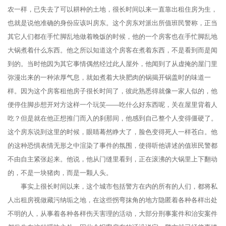
农一样，已失去了可以耕种的土地，很长时间以来一直靠出租住房为生，
也就是说他准确的身份应该叫房东。这个房东对派出所值班民警称，正当
其它人们都在手忙脚乱地做着晚饭的时候，他的一个房客也在手忙脚乱地
大锅煮着什么东西。他之所以知道这个房客在煮着东西，不是看到而是闻
到的。当时他因为其它事情偶然经过此人屋外，他闻到了从虚掩的屋门里
弥漫出来的一种浓厚气息，就如煮着大块肥肉的锅揭开锅盖时的味道一
样。因为这个房客租他房子很长时间了，彼此熟悉得就像一家人似的，他
便停住脚步想开对方这样一个玩笑——吃什么好东西呢，关在屋里背着人
吃？但是就在他正想推门而入的刹那间，他感到自己整个人变得僵硬了。
这个房东说到这里的时候，眼睛蓦然睁大了，脸色变得死人一样苍白。他
的这种恐惧表情无形之中渲染了事件的氛围，使得听他讲述的值班民警都
不由自主紧张起来。他说，他从门缝里看到，正在滚沸的大锅里上下翻动
的，不是一块猪肉，而是一颗人头。
事实上很长时间以来，这个城市包括警方在内的所有的人们，都将私
人出租房视做藏污纳垢之地，在这些拐弯抹角的地方隐匿着各种各样出处
不明的人，从事着各种各样伤天害理的活动，大部分刑事案件和治安案件