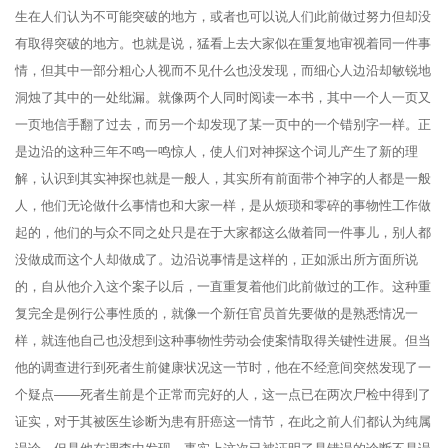
生在人们认为不可能突破的地方，或者也可以说人们此前做过努力但却没
有取得突破的地方。也就是说，猛看上去大家似在重复地审视着同一件事
情，但其中一部分粗心人视而不见什么也没发现，而细心人边沿却敏锐地
洞烛了其中的一处纰漏。就像两个人同时阅读一本书，其中一个人一页又
一页地信手翻了过去，而另一个却发现了某一页中的一个错别字一样。正
是边沿的这种三年不鸣一鸣惊人，使人们对神探这个词儿产生了新的理
解，认识到其实神探也就是一般人，其实所有前面带个神字的人都是一般
人，他们无论做什么事情也和大家一样，是从烦琐和零碎的事物性工作做
起的，他们的与众不同之处只是在于大家都这么做着同一件事儿，别人都
没做成而这个人却做成了。边沿说事情是这样的，正如派出所方面所说
的，自从他介入这个案子以后，一直重复着他们此前做过的工作。这种重
复完全是例行公事性质的，就像一个新任官员首先要做的是熟悉情况一
样，就连他自己也没想到这种事物性劳动会使案情取得关键性进展。但当
他的调查进行到死者生前健康状况这一节时，他在不经意间突然发现了一
个疑点——死者生前是个正常而完好的人，这一点已在两次尸检中得到了
证实，对于其被医生诊断为患有肝癌这一情节，在此之前人们都认为纯属