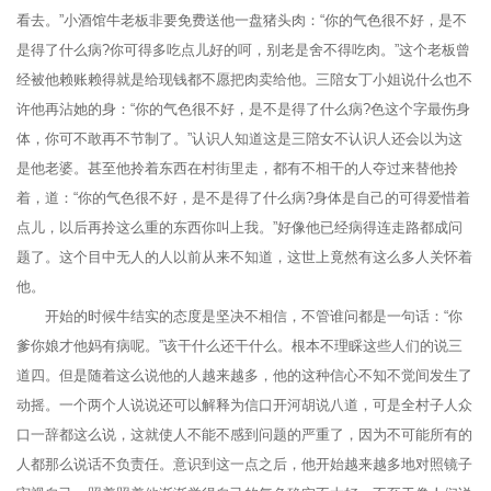
看去。”小酒馆牛老板非要免费送他一盘猪头肉：“你的气色很不好，是不
是得了什么病?你可得多吃点儿好的呵，别老是舍不得吃肉。”这个老板曾
经被他赖账赖得就是给现钱都不愿把肉卖给他。三陪女丁小姐说什么也不
许他再沾她的身：“你的气色很不好，是不是得了什么病?色这个字最伤身
体，你可不敢再不节制了。”认识人知道这是三陪女不认识人还会以为这
是他老婆。甚至他拎着东西在村街里走，都有不相干的人夺过来替他拎
着，道：“你的气色很不好，是不是得了什么病?身体是自己的可得爱惜着
点儿，以后再拎这么重的东西你叫上我。”好像他已经病得连走路都成问
题了。这个目中无人的人以前从来不知道，这世上竟然有这么多人关怀着
他。
开始的时候牛结实的态度是坚决不相信，不管谁问都是一句话：“你
爹你娘才他妈有病呢。”该干什么还干什么。根本不理睬这些人们的说三
道四。但是随着这么说他的人越来越多，他的这种信心不知不觉间发生了
动摇。一个两个人说说还可以解释为信口开河胡说八道，可是全村子人众
口一辞都这么说，这就使人不能不感到问题的严重了，因为不可能所有的
人都那么说话不负责任。意识到这一点之后，他开始越来越多地对照镜子