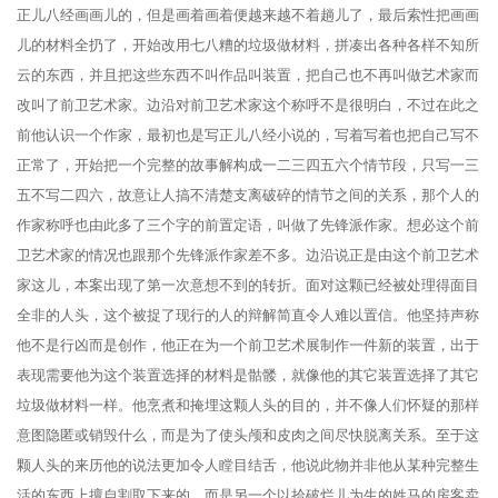
正儿八经画画儿的，但是画着画着便越来越不着趟儿了，最后索性把画画
儿的材料全扔了，开始改用七八糟的垃圾做材料，拼凑出各种各样不知所
云的东西，并且把这些东西不叫作品叫装置，把自己也不再叫做艺术家而
改叫了前卫艺术家。边沿对前卫艺术家这个称呼不是很明白，不过在此之
前他认识一个作家，最初也是写正儿八经小说的，写着写着也把自己写不
正常了，开始把一个完整的故事解构成一二三四五六个情节段，只写一三
五不写二四六，故意让人搞不清楚支离破碎的情节之间的关系，那个人的
作家称呼也由此多了三个字的前置定语，叫做了先锋派作家。想必这个前
卫艺术家的情况也跟那个先锋派作家差不多。边沿说正是由这个前卫艺术
家这儿，本案出现了第一次意想不到的转折。面对这颗已经被处理得面目
全非的人头，这个被捉了现行的人的辩解简直令人难以置信。他坚持声称
他不是行凶而是创作，他正在为一个前卫艺术展制作一件新的装置，出于
表现需要他为这个装置选择的材料是骷髅，就像他的其它装置选择了其它
垃圾做材料一样。他烹煮和掩埋这颗人头的目的，并不像人们怀疑的那样
意图隐匿或销毁什么，而是为了使头颅和皮肉之间尽快脱离关系。至于这
颗人头的来历他的说法更加令人瞠目结舌，他说此物并非他从某种完整生
活的东西上擅自割取下来的，而是另一个以拾破烂儿为生的姓马的房客卖