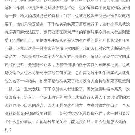
这种工作者，但是派出之所以没有这样做，边沿解释说主要是案情发展到
这一步，给人的感觉是已经真相大白了，也就是说派出所已经准备就此结
案了，他们只需要落实一下牛结实确实死于肝癌就行了，这种小事儿就没
有必要再麻烦法医了。然而这家医院对尸体的解剖结果令所有人都感到遭
受了沉重的打击。解剖发现牛结实的被认为有严重问题的肝其实没有任何
问题，正相反这是一只非常完好而正常的肝，此前人们对它的诊断完全是
错误的。也就是说致死这个人的其实并不是肝癌。解剖还发现牛结实的其
它器官也都十分完好和正常，没有任何哪怕微乎其微的缺陷和毛病。也就
是说这个人也不可能死于其他任何疾病。总而言之这个叫牛结实的人就像
他的名字一样结实，如果不是他确实死了绝对没有人会将他和死字联想到
一起。这一重大发现一下子令所有人都傻脸了。因为这意味着本案又一次
峰回路转，进入了一个从未有过的困境，就像夜行人进入了鬼祟设置的怎
么转也转不出来的迷宫。因为正是在这个地方，本案对警方提出了一个无
法解答却又必须解答的难题——既然牛结实不是疾病死亡，这一时期又没
出什么意外事故，而他这种年纪又不可能无疾而终，那么他是怎么死的
呢？