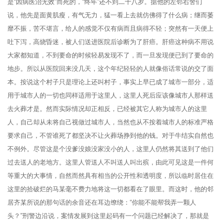
是“因病医治无效”而死的，“终年”还不到二十八岁。据他的左邻右舍们
说，他先是面黄肌瘦，有气无力，猛一看上去就仿佛得了什么病；继而萎
靡不振，苦不堪言，给人的感觉不仅有病而且病得不轻；突然有一天便上
吐下泻，高烧昏迷，被人们送进医院后诊断为了肝癌。肝癌这种病不用说
大家都知道，不到要命的时候轻易发现不了，而一旦发现便已到了要命的
地步。所以从医院回来没几天，这个年纪轻轻的人就像俗话常说的交了面
本。按说这个村子只是理论上还叫村子，事实上早已成了城市一部分，适
用于城市人的一切也同样适用于这里人，这里人死后应该像城市人那样送
去火葬才是。然而实际情况却正相反，已经被其它人称为城市人的这里
人，自己却从未将自己视做过城市人，当然也从不按着城市人的标准严格
要求自己，不管谁死了都坚决不让火葬场挣到他的钱。对于牛结实自然也
不例外。尽管这是个没爹没娘没家没小的人，这里人仍然将其送到了他们
过去送人的老地方。这里人管送人不叫送人叫出殡，由此可见这是一件何
等重大的大事情，自然而然具有相当的公开性和透明度，所以临时居住在
这里的拾破烂的马某毫不费力地将这一切都看在了眼里。而这时，他的邻
居齐某所说的那句话的余音还在耳边缭绕：“你能不能帮我弄一颗人
头？”刑警边沿说，案情发展到这里起码有一个问题已经解决了，那就是