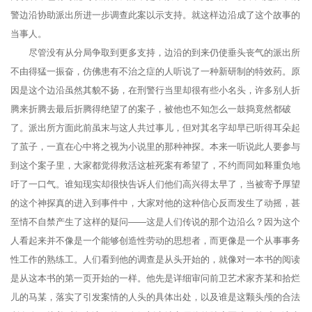
警边沿协助派出所进一步调查此案以示支持。就这样边沿成了这个故事的
当事人。
尽管没有从分局争取到更多支持，边沿的到来仍使垂头丧气的派出所
不由得猛一振奋，仿佛患有不治之症的人听说了一种新研制的特效药。原
因是这个边沿虽然其貌不扬，在刑警行当里却很有些小名头，许多别人折
腾来折腾去最后折腾得绝望了的案子，被他也不知怎么一鼓捣竟然都破
了。派出所方面此前虽末与这人共过事儿，但对其名字却早已听得耳朵起
了茧子，一直在心中将之视为小说里的那种神探。本来一听说此人要参与
到这个案子里，大家都觉得救活这桩死案有希望了，不约而同如释重负地
吁了一口气。谁知现实却很快告诉人们他们高兴得太早了，当被寄予厚望
的这个神探真的进入到事件中，大家对他的这种信心反而发生了动摇，甚
至情不自禁产生了这样的疑问——这是人们传说的那个边沿么？因为这个
人看起来并不像是一个能够创造性劳动的思想者，而更像是一个从事事务
性工作的熟练工。人们看到他的调查是从头开始的，就像对一本书的阅读
是从这本书的第一页开始的一样。他先是详细审问前卫艺术家齐某和拾烂
儿的马某，落实了引发案情的人头的具体出处，以及谁是这颗头颅的合法