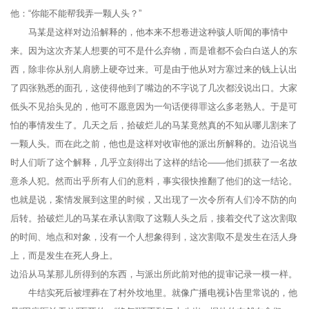
他：“你能不能帮我弄一颗人头？”
马某是这样对边沿解释的，他本来不想卷进这种骇人听闻的事情中
来。因为这次齐某人想要的可不是什么弃物，而是谁都不会白白送人的东
西，除非你从别人肩膀上硬夺过来。可是由于他从对方塞过来的钱上认出
了四张熟悉的面孔，这使得他到了嘴边的不字说了几次都没说出口。大家
低头不见抬头见的，他可不愿意因为一句话便得罪这么多老熟人。于是可
怕的事情发生了。几天之后，拾破烂儿的马某竟然真的不知从哪儿割来了
一颗人头。而在此之前，他也是这样对收审他的派出所解释的。边沿说当
时人们听了这个解释，几乎立刻得出了这样的结论——他们抓获了一名故
意杀人犯。然而出乎所有人们的意料，事实很快推翻了他们的这一结论。
也就是说，案情发展到这里的时候，又出现了一次令所有人们冷不防的向
后转。拾破烂儿的马某在承认割取了这颗人头之后，接着交代了这次割取
的时间、地点和对象，没有一个人想象得到，这次割取不是发生在活人身
上，而是发生在死人身上。
边沿从马某那儿所得到的东西，与派出所此前对他的提审记录一模一样。
牛结实死后被埋葬在了村外坟地里。就像广播电视讣告里常说的，他