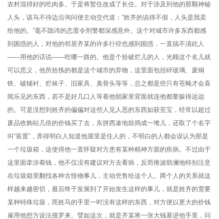
农村混得好的吃肉多。于是将暂住改成了长住。对于涉及到他的那颗神秘
人头，该马不待边沿询问便主动交代道：“姓齐的说得不假，人头是我卖
给他的。”毫不隐讳的态度令刑警都深感意外。这个对城市许多东西都感
到困惑的人，对他的邻居齐某的许多行径也感到困惑，一直搞不清此人
——用他的话说——吃哪一路的。他是个拾破烂儿的人，光顾这个名儿就
可以思义，他所拾拣的都是这个城市的弃物，这里面包括碎玻璃、废铜
铁、破铺衬、烂袜子、旧家具、臭骨头等等，总之都是些只有苍蝇才会喜
闻乐见的东西，若不是好几口人等着他朝家里背面就连他都要躲得远远
的。可是没想到姓齐的偏偏对这些人见人恶的东西如获至宝，经常以超过
废品收购站几倍的价钱买了去，东拼西凑地鼓捣成一堆儿，还取了个名字
叫“装置”，弄得明白人知道他屋里是住人的，不明白的人都会误认为那是
一个垃圾箱，这使得他一直怀疑对方患有某种精神方面的疾病。不过由于
这里面牵涉着钱，他不仅没有建议对方去看病，反而推波助澜地特别注意
在垃圾箱里翻找各种古怪物事儿，主动兜售给这个人。两个人的关系就这
样越来越密切，最后终于发展到了开始发生这样的事儿，就是姓齐的需要
某种特殊垃圾，而姓马的手里一时没有这样的东西，对方便以更大的价钱
雇用他想方设法搜罗来。譬如这次，就是齐某将一张大钱塞进他手里，问