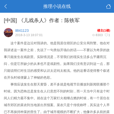
推理小说在线
[中国]
《儿戏杀人》作者：陈铁军
ll841123
楼主(1楼)
2018-3-13 18:07:01
8303
1
这个案件是边沿对我讲的。他是我居住辖区的公安分局刑警。他在对
我讲述这一案件之前，先说了一句类似开场白的话——不要以为奇异的故
事只能发生在戏剧里。实际情况是，不管我们的现实生活多么平庸而沉
闷，但是它所缺少的从来也不是戏剧性。如果我们没有意识到这一点，那
只能说明们对生活的感受和认识太迟钝太粗浅。他的这番话使得整个叙述
在开头时候便蒙上了神秘的色彩。
事情应该发生在那天黄昏，差不多就是电视节目播放到新闻联播那个
时候。因为恐怖总是发生在人们意想不到的时刻，而一天当中只有这个时
间人们精力最不集中。就在这个万家灯火相继点燃的时候，有一个居住在
城市郊区的菜农到当地派出所报案。菜农只是个传统称呼，其实这个人早
已不再操持种菜的营生了。由于城市规模的不断扩大，他像许多从前的菜