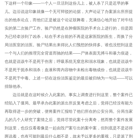
下这样一个印象——一个人一旦活到这份儿上，被人杀了只是迟早的事
儿。边沿说这印象就像一个无可辩驳的论据，大声论证了办案派出所所提
出的他杀论点，而他们正是被这个论证鼓舞着，充满信心地开始了对牛结
实的第二次验尸工作。验尸仍然是在肿瘤医院的手术台上进行的，但是因
为已经牵涉到了凶杀，站在手术台前的不再是这家医院的医生，而换了分
局法医室的法医。验尸结果出来得比人们预想的快得多。谁也没想到这是
一个与人们的推理完全背道而驰的结果——尸体表面无搏斗和暴力痕迹，
也就是说该牛不是死于伤害；呼吸系统无窒息和溺水现象，也就是说该牛
不是死于扼杀和溺杀；血液和胃内容物中未检出毒物成份，也就是说该牛
不是死于中毒。上述一切在这份法医鉴定的最后被归纳为一句话——可以
排除他杀。
边沿就是在这时候介入此案的。事实上调查进行到这里，整个案件已
经陷入了僵局。最早承办此案的派出所反复考虑之后，觉得已经没有能力
再取得进一步的突破，便将案件汇报给了他们所在的公安分局。分局当家
儿的几个人研究了案情之后，觉得尽管此案十分离奇，然而整个案件发展
到这里，也仅仅看着像是一起由毁尸案引出的案中案，但到底是不是还得
两说着，也有可能到最后什么都不是，故未予以更多的重视，只是派了刑