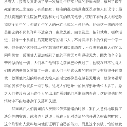
所有人；接着反复走访了第一次解剖牛结实尸体的肿瘤医院，核对了该牛
死前确实正常完好，有关他死于肝癌的说法纯属庸医误诊和人们误传；最
后认真翻阅了法医验尸报告和对村民的讯问笔录，证明了有许多人都想除
掉这个姓牛的，但是姓牛的人的死亡形式又不是他杀。他做这一切的时候
是那么的不厌其详和不遗余力，由此及彼、由表及里、按部就班、循序渐
进，就像一个从前往后死记硬背的读书人，不肯漏掉书中的任何一个字一
样。但是他的这种对工作的忘我精神和负责态度，不仅没有赢得人们的认
同和赞赏，反而使人更加感到了他的平庸无奇和碌碌无为。因为他辛辛苦
苦所做的这一切，人们早在他到来之前就已经做过了，他现在只不过将人
们做过的事情又重做了一遍。而人们当初这么做的时候并没有取得任何成
就，故而他此刻的所有努力给人的感觉都像是在做着无用功，就像俗话形
容的脱裤子放屁多一道手续。这与人们想象中的神探形象错位太多了。总
之人们并没有因为这个人的出现而看到他们所期待的奇迹，这使得他们的
情绪中不由地掺杂了失落和失望。
然而就在人们普遍陷入灰黯和低落情绪的时候，案件人意料地取得了
决定性的突破。或者也可以说，就在人们对边沿的信任进入熊市的时候，
这个刑警出人意料地向他们证明了自己的能力。而且这个突破，恰恰就发