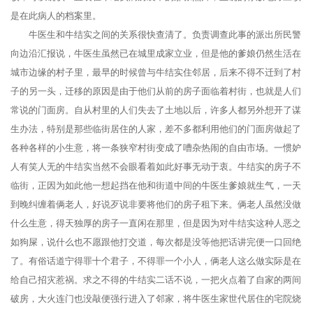
是在此病人的档案里。
牛医生和牛结实之间的关系很快查清了。负责调查此事的派出所民警
向边沿汇报说，牛医生虽然已在城里成家立业，但是他的爹娘仍然生活在
城市边缘的村子里，最早的时候曾与牛结实住邻居，后来不得不迁到了村
子的另一头，迁移的原因是由于他们从前的房子面临着村街，也就是人们
常说的门面房。自从村里的人们失去了土地以后，许多人都另外想开了谋
生办法，特别是那些临街居住的人家，差不多都利用他们的门面房做起了
各种各样的小生意，将一条狭窄村街变成了嘈杂热闹的自由市场。一惯妒
人有笑人无的牛结实当然不会眼看着如此好事无动于衷。牛结实的房子不
临街，正因为如此他一想起挡在他和街道中间的牛医生爹娘就生气，一天
到晚纠缠着俩老人，好说歹说非要将他们的房子租下来。俩老人虽然没做
什么生意，得天独厚的房子一直闲在那里，但是因为对牛结实这种人恶之
如狗屎，说什么也不愿跟他打交道，每次都是没等他把话讲完便一口回绝
了。有俗话道宁得罪十个君子，不得罪一个小人，俩老人这么做实际是在
给自己招灾惹祸。求之不得的牛结实二话不说，一把火点着了自家的两间
破房，大火连门也没敲便强行进入了邻家，将牛医生家世代居住的宅院烧