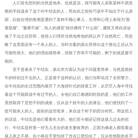
人们首先想到的当然是他杀。也就是说，很可能有人采取某种不易觉
察的手段谋杀了这个叫牛结实的人，而在此之前恰巧该牛不知出于什么原
因，比较合理的推测是遇到了某种不顺心事儿，生理和心理上表现为“面
黄肌瘦”、“萎靡不振”，给人的感觉“就仿佛得了什么病”，庸医又将此误诊
做了不治之症肝癌，使得人们理所当然地将他的死认作了自然死亡，而忽
略了这里面还有一个杀人的人。当时办案的派出所得出这个推论之后认为
可能性很大。他们的理由很简单，排除了所有不可能的，剩下的就是最可
能的。
至于是谁杀了牛结实，派出所方面认为这个问题更简单，当然是跟姓
牛的特别过不去的人。正是基于这样的认识，他们当即动员了全部警力，
在牛结实的生活范围内展开了大海捞针式的筛查工作，从茫茫人海中寻找
着这个可能跟该牛有过节的人。令他们自己都感到吃惊的是，他们的工作
竟然取得了意想不到的成效，仅从这个姓牛的人的身边，他们便找到了一
批可能杀人的人。面前的这些笔录，来自这个村子的部分村民。用这些人
的话说，牛结实是他们看着长大的，他们至今都还记得这孩儿过去的劣
行。牛结实是村里一对无儿无女的老夫妻收养的，正因为俩老人都觉着这
孩儿来之不易，自小捧在手里怕掉了含在口里怕化了，仅从给他取的名字