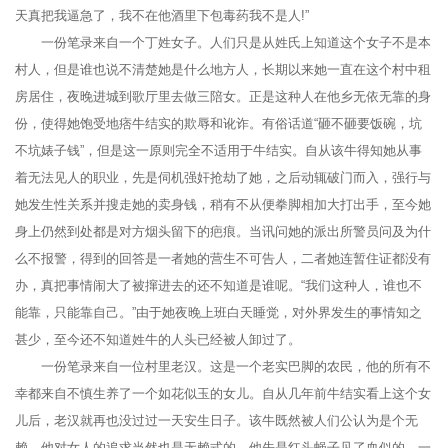
天真把我逼急了，我不在他酒里下包毒药我不是人!”
一份笔录来自一个丁姓女子。人们只是从姓氏上知道这个女子不是本
村人，但是谁也说不清楚她是什么地方人，长期以来她一直在这个村中租
房居住，夜晚进城到歌厅里去做三陪女。正是这种人在他乡无依无靠的身
份，使得她饱受地痞牛结实的欺辱和讹诈。有俗话道“砸不砸要饭碗，坑
不坑婊子钱”，但是这一原则完全不适用于牛结实。自从该牛得知她从事
着无法见人的职业，先是伺机强奸抢劫了她，之后动辄破门而入，强行与
她发生性关系并搜走她的卖身钱，稍有不从便拳脚相加大打出手，至今她
身上仍然到处都是对方烟头留下的疤痕。当讯问她的派出所警员问及为什
么不报警，得到的回答是一者她的营生不可告人，二者她连暂住证都没有
办，真把事情闹大了被撺进去的还不知道是谁呢。“我们这种人，谁也不
能靠，只能靠自己。”由于她夜晚上班白天睡觉，对外界发生的事情知之
甚少，至今还不知道姓牛的人头已经被人卸过了。
一份笔录来自一位村里老汉。这是一个老实巴脚的农民，他的所有不
幸都来自不慎生养了一个如花似玉的女儿。自从几年前牛结实看上这个女
儿后，老汉就再也没过过一天安生日子。该牛既然被人们公认为是个无
赖，他对女人的追求当然也是无赖式的。他先是红头蝇子见了血似的，一