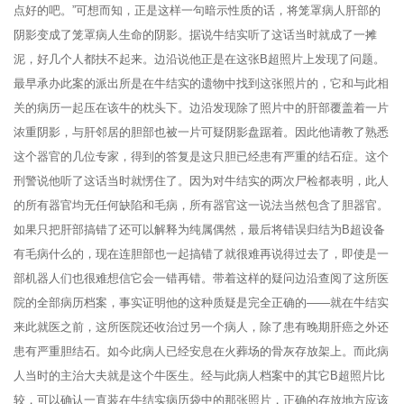
点好的吧。”可想而知，正是这样一句暗示性质的话，将笼罩病人肝部的
阴影变成了笼罩病人生命的阴影。据说牛结实听了这话当时就成了一摊
泥，好几个人都扶不起来。边沿说他正是在这张B超照片上发现了问题。
最早承办此案的派出所是在牛结实的遗物中找到这张照片的，它和与此相
关的病历一起压在该牛的枕头下。边沿发现除了照片中的肝部覆盖着一片
浓重阴影，与肝邻居的胆部也被一片可疑阴影盘踞着。因此他请教了熟悉
这个器官的几位专家，得到的答复是这只胆已经患有严重的结石症。这个
刑警说他听了这话当时就愣住了。因为对牛结实的两次尸检都表明，此人
的所有器官均无任何缺陷和毛病，所有器官这一说法当然包含了胆器官。
如果只把肝部搞错了还可以解释为纯属偶然，最后将错误归结为B超设备
有毛病什么的，现在连胆部也一起搞错了就很难再说得过去了，即使是一
部机器人们也很难想信它会一错再错。带着这样的疑问边沿查阅了这所医
院的全部病历档案，事实证明他的这种质疑是完全正确的——就在牛结实
来此就医之前，这所医院还收治过另一个病人，除了患有晚期肝癌之外还
患有严重胆结石。如今此病人已经安息在火葬场的骨灰存放架上。而此病
人当时的主治大夫就是这个牛医生。经与此病人档案中的其它B超照片比
较，可以确认一直装在牛结实病历袋中的那张照片，正确的存放地方应该