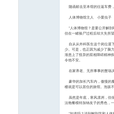
随函邮去至本馆的往返车费
人体博物馆主人 小栗虫子
“人体博物馆？是要公开解剖吗
但在一睹验尸过程后却大失所
自从从外科医生这个岗位退下
少。可是，也正因为减少了脑
渐患上了怪异的双相障碍精神
令他不安。
在家养老、无所事事的蟹场决
豪华的加长汽车内，傲慢的魔
楼就是可以居住的旅馆。泡坂
虽然是年底，寒风凛冽，但坐
法饱餐模特加纳友子的秀色，
“知道吗？说到解剖学和人体结