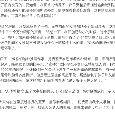
的肝脏内发育的！要知道，在正常的情况下，卵子受精后应通过输卵管到
孕。胚胎还有可能游移到输卵管外面，随即在腹腔某处发育，这种情况发
表面。可真不同寻常，你觉得呢？”
场的演说，只胡乱应答了一句。而在前面的模特加纳小姐却回过头，吃惊
传来了一个万分猥琐的声音：“试想一下，在胚胎还幼小的时候，这个肝
……呵呵，如果被移植者是个男性，那可不得了了！”蟹场吞了口口水，
怀孕期间的女性是不可能去做什么肝脏移植手术的嘛！”知名的推理作家
经怀孕了。”
口了，“像你们这种推理作家，是否整天在思考着各种稀奇古怪、匪夷所
了起来，继续发表他的怪事志：“这种异位怀孕也不算什么特别惊人的，科
2002年的时候，亚利桑那州的公路上发生了一起严重的撞车事故，有
、尾骨和肋骨多处骨折，但是经过医生的高超手段，居然修复了脖子和头
何部位的残疾，像这样的起死回生的奇迹也是足够令人惊讶的了。”
。“人体博物馆”五个大字是由骨头（不知是真是假）所拼接而成的，令
大家将在这里度过非凡的五天，度假参观期间，一切费用由我个人承担。
虫子约摸二十多岁，有一股慑人又诱人的美丽。她取出钥匙，打开了大门