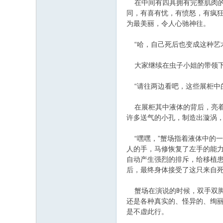
在中间有四具拥有完整肌肉的
同，有喜有忧，有愤怒，有疯
为最美丽，令人心驰神往。
“哈，自己死后也变成这种艺
大家继续在虫子小姐的带领下
“请往两边看吧，这些展柜中
在展柜其中液体的背后，亮着
许多送气的小孔，制造出漩涡
“嘿嘿，”蟹场指着液体中的一
人的手，马修恢复了左手的能力
自动产生强烈的排斥，给移植
后，最终身体接受了这只来自死
蟹场在演说的时候，双手双脚
还是各种真实的、怪异的、绚
是不虚此行。