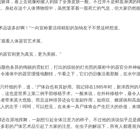
躯体，看上去就像刚被人剥除了全身皮肤一般。不过并不是鲜血淋漓的样
狂。身处在这个人体博物馆中，虽然笼罩着一股死亡的气息，但大家仍然
术品该多好啊！”一向宣称要活得精彩的加纳友子不禁这样想道。
观看人体器官艺术展。
的器官则更为真实，更为美丽。”
颜色各异的绚丽的霓虹灯，打出的缤纷的灯光照的展柜中的器官分外神秘
，令液体中的器官缓慢地翻转，乍看之下，它们仍旧像活着那般，在水中
只纤细的手，道，“尸体自也有其妙用。我记得在1985年时，新泽西州
，这也是世界上第二例手部移植手术。一般来说，在外科移植中，最令人
患者带来莫大危险。而且这种排异还会引发副作用，如癌症、糖尿病和高
人的左手！呵呵，可以想见，在未来一具尸体将会产生巨大的价值，来填
还在原地挥舞，一副想引起全体注意力的样子。不过他的演说似乎总是曲
丽多彩的尸体艺术品引起了大家的注意。在虫子的解说下，所有人都逐渐