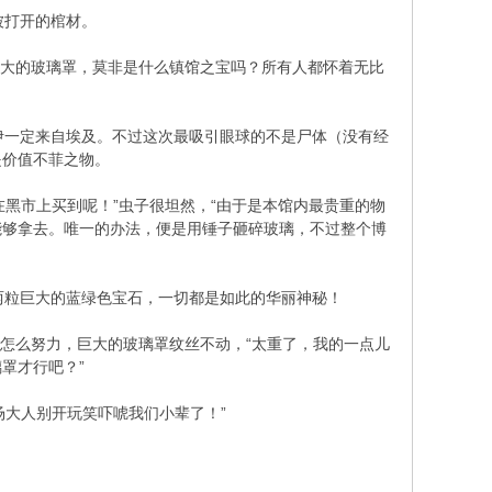
被打开的棺材。
巨大的玻璃罩，莫非是什么镇馆之宝吗？所有人都怀着无比
一定来自埃及。不过这次最吸引眼球的不是尸体（没有经
是价值不菲之物。
黑市上买到呢！”虫子很坦然，“由于是本馆内最贵重的物
能够拿去。唯一的办法，便是用锤子砸碎玻璃，不过整个博
粒巨大的蓝绿色宝石，一切都是如此的华丽神秘！
怎么努力，巨大的玻璃罩纹丝不动，“太重了，我的一点儿
罩才行吧？”
场大人别开玩笑吓唬我们小辈了！”