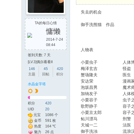
失去的机会
TA的每日心情
御手洗熊猫 作品
慵懒
2014-7-24
08:44
人物表
签到天数: 7 天
小栗虫子 人体博物
[LV.3]偶尔看看II
梅泽玄吉 怪盗
146
45
420
主题
回帖
积分
蟹场隆夫 医生
安达荣 漫画
水晶金字塔
泡坂昌男 魔术
加纳友子 人体模
小栗容子 虫子之
积分
420
歌野静子 容子之
UID
20
小栗京太郎 容子之
元宝
1086 个
鲇川漂马 刑警
金币
591 枚
天城一二 法医
热度
164 ℃
御手洗浊 流浪
魅力
26 点