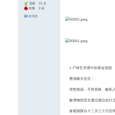
贡献
31 点
值
玫瑰
0 朵
发消息
1.尸体艺术展中的黄金假面
蟹场隆夫先生：
突然致函，不胜冒昧。敝私人
敝博物馆意在通过诸位此行之
参观期限自十二月三十日至明