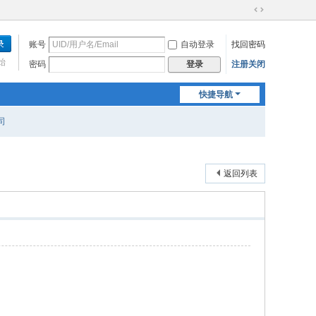
切
换
账号
自动登录
找回密码
到
宽
始
密码
注册关闭
登录
版
快捷导航
司
返回列表