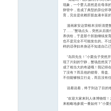
现象，一个婴儿居然是在母亲
卵管中，造成了典型的异位怀
育，完全是依赖肝脏血液丰富的
漫画家安达荣根本没听清楚蟹
了……”蟹场点头，突然从后面
养供给，于是那个胚胎继续发育
也不是完全不可能发生的。不过
样的话孕妇本身还不知道自己已
“岛田先生！”小栗虫子突然开
现了片刻的宁静，蟹场忽然笑
成了相当大的奇迹哦！我记得在
了没有？而且他的锁骨、骨盘
不但能够独立行走，而且没有任
说着说着，终于到达了目的地
“欢迎大家来到人体博物馆！
来粗略地参观一番如何？”小栗