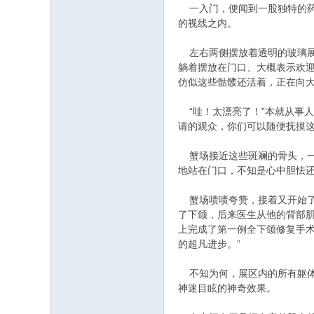
一入门，便闻到一股独特的药
的视线之内。
左右两侧摆放着透明的玻璃展
躺着摆放在门口、大概表示欢
仿似这些骷髅还活着，正在向大
“哇！太漂亮了！”本就从事人
请的观众，你们可以随便抚摸这
蟹场接近这些斑斓的骨头，一
地站在门口，不知是心中胆怯
蟹场啧啧夸赞，接着又开始了
了下颌，后来医生从他的背部肌
上完成了第一例全下颌修复手
的超凡进步。”
不知为何，展区内的所有躯体
神迷目眩的神奇效果。