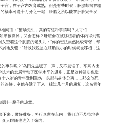
达子宫，在子宫内发育成熟。但是有些时候，胚胎却留在输
生的概率可是十万分之一呢！胚胎之所以能在肝脏完全发
地问道：“蟹场先生，真的有这种事情吗？太可怕
脏如果被换掉，又会怎样？肝脏会在被移植者的体内得到营
回头望着这个肮脏的老头儿：“你的想法虽然比较夸张，却
不屑地反驳：“所以我说是在胚胎很小的时候就被移植，这
思的事件呢？”岛田先生嗯了一声，又不发话了。车厢内出
学技术的发展带动了医学水平的进步，正是这种进步也造
一名十八岁的青年受到重伤，头部与身体分离……那么他死
部的连接，令他存活了下来！经过几个月的康复，这名青年
人感到一股子的凉意。
接下来，做好准备，将行李留在车内，我们迫不及待地先
，众人跟随他进入了馆内。