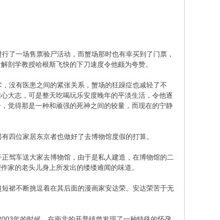
进行了一场售票验尸活动，而蟹场那时也有幸买到了门票，
者解剖学教授哈根斯飞快的下刀速度令他颇为夸赞。
，没有医患之间的紧张关系，蟹场的狂躁症也减轻了不
雄心大志，可是整天吃喝玩乐安度晚年的平淡生活，令他逐
子，觉得那是一种和顽强的死神之间的较量，而现在的宁静
有四位家居东京者也做好了去博物馆度假的打算。
正驾车送大家去博物馆，由于是私人建造，在博物馆的二
理作家的老头儿身上所发出的缕缕难闻的味道。
短裙不断挑逗着在其后面的漫画家安达荣。安达荣苦于无
003年的时候，在南非的开普镇曾发现了一种特殊的怀孕