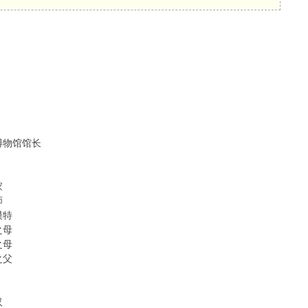
馆馆长
家
师
特
母
母
父
汉