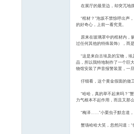
在展厅的最里边，却突兀地摆
“棺材？”泡坂不禁惊呼出声
的好奇心，上前一看究竟。
原来在玻璃罩中的棺材内，躺
过任何其他的特殊装饰），而
“这是来自古埃及的宝物，埃及
品，所以我特地制作了一个巨
物馆安装了声音报警装置，一旦
仔细看，这个黄金假面的做工
“哈哈，真的举不起来吗？”蟹
力气根本不起作用，而且又那么
“梅泽……”小栗虫子默念道，
蟹场哈哈大笑，忽然问道：“