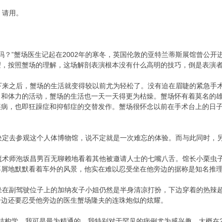
，请用。
？”蟹场医生记起在2002年的寒冬，英国伦敦的亚特兰蒂斯展馆曾公开
望，按照蟹场的理解，这场解剖表演根本没有什么高明的技巧，倒是表演
来之后，蟹场的生活就变得较以前尤为轻松了。没有迫在眉睫的紧急手术
力和体力的活动，蟹场的生活也一天一天得更为枯燥。蟹场怀有着莫名的
疾病，也即狂躁症和抑郁症的交替发作。蟹场很怀念以前在手术台上的日
定去参观这个人体博物馆，说不定就是一次难忘的体验。而与此同时，另
术师泡坂昌男百无聊赖地看着其他被邀请人士的七嘴八舌。馆长小栗虫子
不屑地默默看着车外的风景，他实在难以忍受坐在他旁边的据称是知名推
在副驾驶位子上的加纳友子小姐仍然是半身清凉打扮，下边穿着的热辣超
一边还要忍受他旁边的医生蟹场隆夫的连珠炮似的炫耀。
构学，我可是最为精通的。我特别对于罕见的病例尤为感兴趣。大概在2