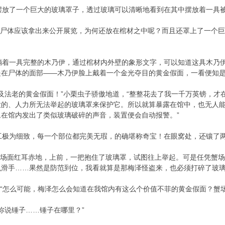
放了一个巨大的玻璃罩子，透过玻璃可以清晰地看到在其中摆放着一具
，尸体应该拿出来公开展览，为何还放在棺材之中呢？而且还罩上了一个
着一具完整的木乃伊，通过棺材内外壁的象形文字，可以知道这具木乃伊
是在尸体的面部——木乃伊脸上戴着一个金光夺目的黄金假面，一看便知
法老的黄金假面！”小栗虫子骄傲地道，“整整花去了我一千万英镑，才在
大的、人力所无法举起的玻璃罩来保护它。所以就算暴露在馆中，也无人
在馆内发出了类似玻璃破碎的声音，装置便会自动报警。”
极为细致，每一个部位都完美无瑕，的确堪称奇宝！在眼窝处，还镶了两
场面红耳赤地，上前，一把抱住了玻璃罩，试图往上举起。可是任凭蟹场
滑手……果然是防范到位，我看就算是那梅泽怪盗来，也必须打碎了玻璃
“怎么可能，梅泽怎么会知道在我馆内有这么个价值不菲的黄金假面？蟹
你说锤子……锤子在哪里？”