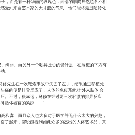
子，而是有一种华丽的玫瑰色，面部的肌肉居然也各不相
能感受到来自艺术家的天才般的气息，他们能将最丑陋转化
、绚丽。而另外一个独具匠心的设计是，在展柜的下方有
游动。
的马修先生在一次鞭炮事故中失去了左手，结果通过移植死
头痛的便是排异反应了，人体的免疫系统对‘外来肢体’会
血压。不过，很幸运，马修在经过两三次轻微的排异反应
补活体器官的紧缺……”
高和寡，而且众人也大多对于医学并无什么太大的兴趣，
兴奋了起来，都说能看到如此众多的杰出的人体艺术品，真