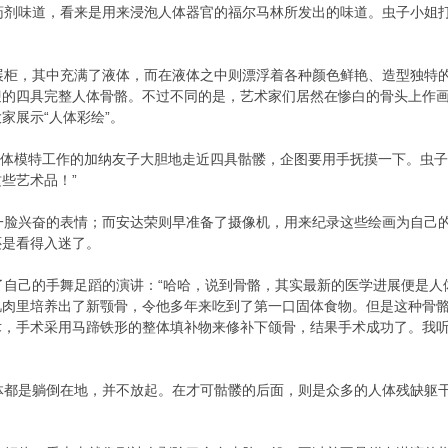
剂味道，看来是用来浸泡人体器官的福尔马林所发出的味道。虫子小姐打
柜，其中充满了液体，而在液体之中则漂浮着各种颜色鲜艳、造型独特的
迎的四具完整人体骨骼。不过不同的是，艺术家们居然在惨白的骨头上作
家展示“人体彩绘”。
体模特工作的加纳友子大胆地走近四具骷髅，企图要用手抚摸一下。虫子
些艺术品！”
脸兴奋的表情；而安达荣则早准备了摄像机，用来纪录这些绘画为自己的
还是看得入迷了。
自己的手舞足蹈的演讲：“哈哈，说到骨骼，其实最新的医学进展便是人
肉里培养出了新颚骨，令他多年来吃到了第一口固体食物。但是这种骨骼
术，手术采用马蹄铁形的整体填补物来修补下颌骨，结果手术成功了。我
都是躺倒在地，并不放起。在才可骷髅的后面，则是众多的人体残缺躯干