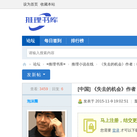
设为首页
收藏本站
论坛
每日签到
排行榜
»
论坛
›
≡推理书库≡
›
推理小说在线
›
《失去的机会》作者：
推
发新帖
理
[中国]
《失去的机会》作者
查看:
3459
|
回复:
6
谜
|
泡沫圈
发表于 2015-11-9 19:02:51
|
推
理
马上注册，结交更
书
您需要
登录
才可以下
库