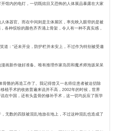
开馆内的电灯，一切既炫目又恐怖的人体展品暴露在大家
人体器官。而在中间则是主体展区，率先映入眼帘的是被
画，各种缤纷的颜色齐齐涌上骨架，令人有一种不真实感，
笑道：“还未开业，防护栏并未安上，不过作为特别被受邀
漫画新作做好准备。唯有推理作家岛田和魔术师泡坂呆呆
体骨骼的再造工作了。我记得曾又一名癌症患者被迫切除
移植手术的收效普遍来说并不高，2002年的时候，世界
听说在中国，还有头盖骨的修补手术，这一切均反应了医学
，无数的四肢被混乱地放在地上，不过这种混乱也造成了