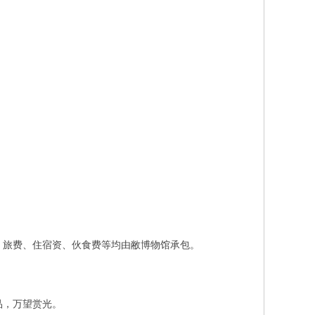
旅费、住宿资、伙食费等均由敝博物馆承包。
品，万望赏光。