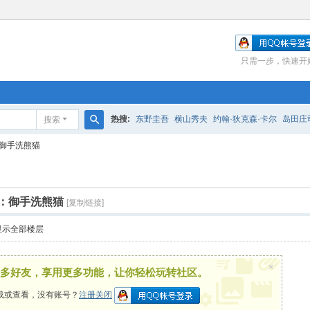
只需一步，快速开
热搜:
东野圭吾
横山秀夫
约翰·狄克森·卡尔
岛田庄
搜索
搜
御手洗熊猫
索
：御手洗熊猫
[复制链接]
显示全部楼层
×
多好友，享用更多功能，让你轻松玩转社区。
载或查看，没有账号？
注册关闭