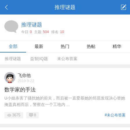
推理谜题
推理谜题
今日:
0
主题:
504
排名:
10
全部
最新
热门
热帖
精华
推理谜题
益智|IQ题
未公布答案
飞你他
2010-9-22
数学家的手法
U小姐杀害了骚扰她的前夫，而后被一直爱慕她的邻居发现决心替她
掩盖真相而后，警察在一个工地内 ...
3675
8
#未公布答案