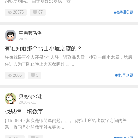
的钞票购买。 由于刚好没零钱，老 ...
20575
67
#益智|IQ题
亨弗莱马洛
2019-5-31
有谁知道那个雪山小屋之谜的？
好像就是三个人还是4个人登上遇到暴风雪，找到一间小木屋，然后
住进去为了防止晚上大家都睡过去 ...
2086
3
#推理谜题
贝克街の谜
2010-2-11
找规律，填数字
{:15_664:} 其实是很简单的题。。。 你找出所给出数字之间的关
系，将问号处的数字补充完整 ...