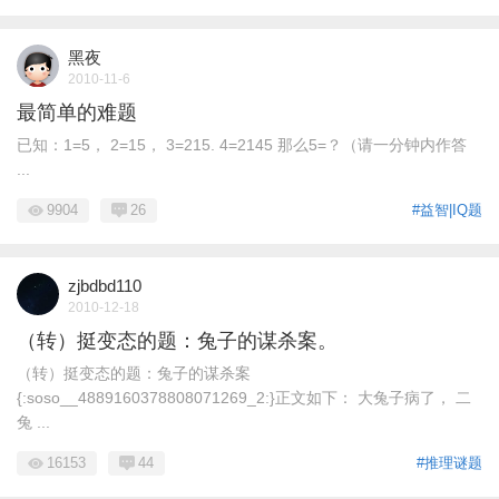
黑夜
2010-11-6
最简单的难题
已知：1=5， 2=15， 3=215. 4=2145 那么5=？（请一分钟内作答
...
9904
26
#益智|IQ题
zjbdbd110
2010-12-18
（转）挺变态的题：兔子的谋杀案。
（转）挺变态的题：兔子的谋杀案
{:soso__4889160378808071269_2:}正文如下： 大兔子病了， 二
兔 ...
16153
44
#推理谜题