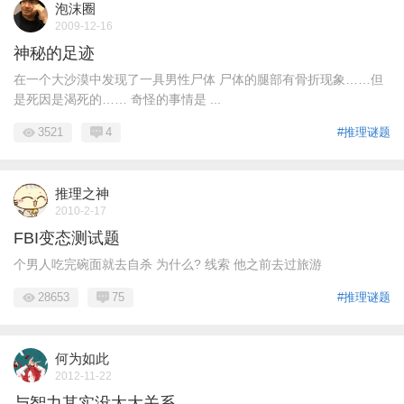
泡沫圈
2009-12-16
神秘的足迹
在一个大沙漠中发现了一具男性尸体 尸体的腿部有骨折现象……但
是死因是渴死的…… 奇怪的事情是 ...
3521
4
#推理谜题
推理之神
2010-2-17
FBI变态测试题
个男人吃完碗面就去自杀 为什么? 线索 他之前去过旅游
28653
75
#推理谜题
何为如此
2012-11-22
与智力其实没太大关系