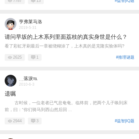
7787
13
#益智|IQ题
亨弗莱马洛
2019-5-31
请问早坂的上木系列里面荔枝的真实身世是什么？
看了彩虹牙刷最后一章被绕糊涂了，上木真的是克隆实验体吗?
2625
1
#推理谜题
﹍落淚℡
2010-6-3
遗嘱
古时候，一位老者已气息奄奄。临终前，把两个儿子唤到床
前，曰：“你们骑马到西山然后回 ...
2944
3
#益智|IQ题