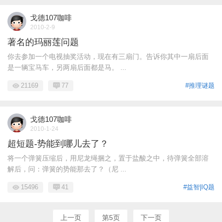
戈德107咖啡
2010-2-9
著名的玛丽莲问题
你去参加一个电视抽奖活动，现在有三扇门。告诉你其中一扇后面
是一辆宝马车，另两扇后面都是马。 ...
21169
77
#推理谜题
戈德107咖啡
2010-1-24
超短题-势能到哪儿去了？
将一个弹簧压缩后，用尼龙绳捆之，置于盐酸之中，待弹簧全部溶
解后，问：弹簧的势能那去了？（尼 ...
15496
41
#益智|IQ题
上一页
第5页
下一页