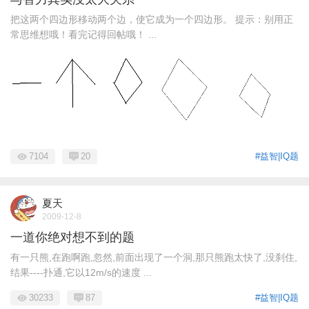
把这两个四边形移动两个边，使它成为一个四边形。 提示：别用正
常思维想哦！看完记得回帖哦！ ...
7104
20
#益智|IQ题
夏天
2009-12-8
一道你绝对想不到的题
有一只熊,在跑啊跑,忽然,前面出现了一个洞,那只熊跑太快了,没刹住,
结果----扑通,它以12m/s的速度 ...
30233
87
#益智|IQ题