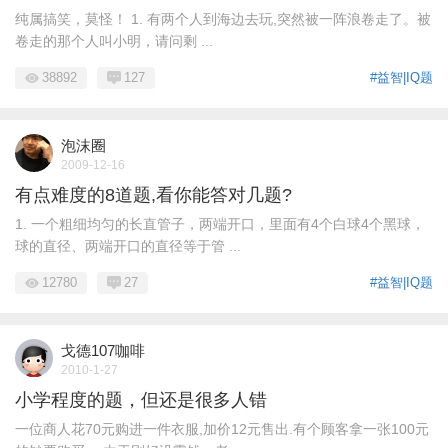
纯属搞笑，莫怪！ 1. 有两个人到海边去玩,突然被一阵浪卷走了。被
卷走的那个人叫小明，请问剩 ...
38892
127
#益智|IQ题
泡沫圈
2009-12-16
有点难度的8道题,看你能答对几题?
1. 一个粗细均匀的长直管子，两端开口，里面有4个白球4个黑球，
球的直径、两端开口的直径等于管 ...
12780
27
#益智|IQ题
戈德107咖啡
2010-1-27
小学程度的题，但还是很多人错
一位商人花70元购进一件衣服,加价12元售出.有个顾客拿一张100元