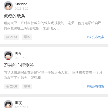
Sheldor_.
2013-4-29
叔叔的纸条
赌徒大卫一直对叔叔戴尔的钱财虎视眈眈。这天，他打电话给自己
的叔叔说晚上8点去吃饭，之后他又 ...
2173
5
#未公布答案
黑夜
2010-7-7
即兴的心理测验
内华达州法院正在开庭审理一件预谋杀人案。 琼斯被控告在一个月
前杀害了约瑟夫。警察和 ...
2666
6
#未公布答案
黑夜
2010-7-11