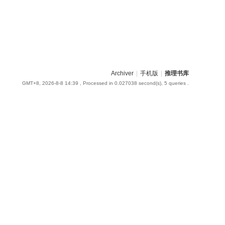
Archiver
|
手机版
|
推理书库
GMT+8, 2026-8-8 14:39
, Processed in 0.027038 second(s), 5 queries .