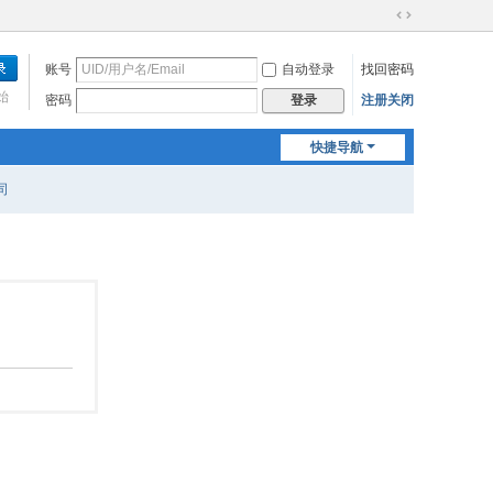
切
换
账号
自动登录
找回密码
到
宽
始
密码
注册关闭
登录
版
快捷导航
司