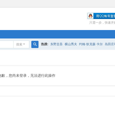
只需一步，快速开
热搜:
东野圭吾
横山秀夫
约翰·狄克森·卡尔
岛田庄
搜索
搜
索
抱歉，您尚未登录，无法进行此操作